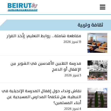
Ski
t
Toggle
conten
الصفحة الرئيسية
Navigation
ثقافة وتربية
سياسة
مقاطعة شاملة… روابط التعليم: إتُّخذ القرار
اقتصاد
13 تموز 2026
فنّ
رياضة
مدرسة القلبين الأقدسين في الشوير بين
الإقفال أو الدمج
متفرقات
5 تموز 2026
Podcast
من نحن
نقاش ونداء حول إقفال المدرسة الإنجيلية في
النبطية: هل تنكفئ المدارس المسيحية عن
البحث
أبناء المسلمين؟
عن:
4 تموز 2026