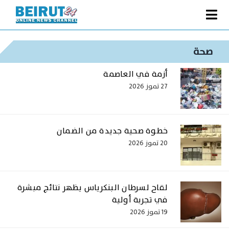
Ski
t
Toggle
conten
الصفحة الرئيسية
Navigation
صحة
سياسة
أزمة في العاصمة
اقتصاد
27 تموز 2026
فنّ
رياضة
خطوة صحية جديدة من الضمان
20 تموز 2026
متفرقات
Podcast
من نحن
لقاح لسرطان البنكرياس يظهر نتائج مبشرة
في تجربة أولية
البحث
19 تموز 2026
عن: