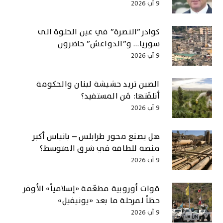
9 آب 2026
كوادر”النصرة” في عين الحلوة الى
سوريا… و”الدواعش” حاضرون
9 آب 2026
الصين تريد حشيشة لبنان والحكومة
أتلفَتها: مَن المستفيد؟
9 آب 2026
هل يصنع محور طرابلس – بانياس أكبر
منصة للطاقة في شرق المتوسط؟
9 آب 2026
قوات أوروبية مطعّمة «إسلامياً» الأوفر
حظاً لمرحلة ما بعد «يونيفيل»
9 آب 2026