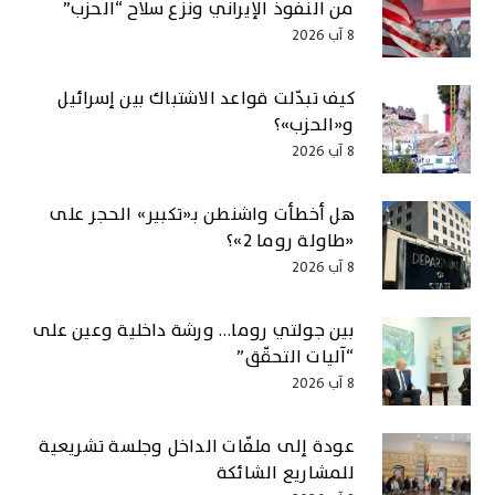
من النفوذ الإيراني ونزع سلاح “الحزب”
8 آب 2026
كيف تبدّلت قواعد الاشتباك بين إسرائيل
و«الحزب»؟
8 آب 2026
هل أخطأت واشنطن بـ«تكبير» الحجر على
«طاولة روما 2»؟
8 آب 2026
بين جولتي روما… ورشة داخلية وعين على
“آليات التحقّق”
8 آب 2026
عودة إلى ملفّات الداخل وجلسة تشريعية
للمشاريع الشائكة