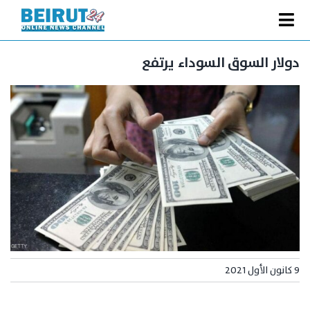
Ski
t
Toggle
conten
الصفحة الرئيسية
Navigation
دولار السوق السوداء يرتفع
سياسة
اقتصاد
فنّ
رياضة
متفرقات
Podcast
من نحن
9 كانون الأول 2021
البحث
عن: