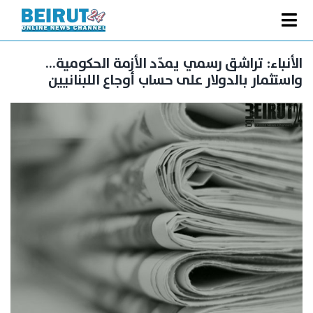
Ski
t
Toggle
conten
الصفحة الرئيسية
Navigation
الأنباء: تراشق رسمي يمدّد الأزمة الحكومية…
واستثمار بالدولار على حساب أوجاع اللبنانيين
سياسة
اقتصاد
فنّ
رياضة
متفرقات
Podcast
من نحن
البحث
عن: