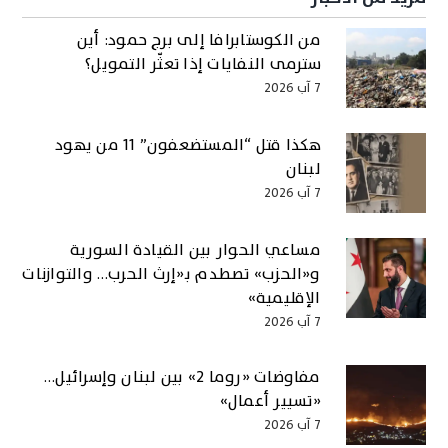
من الكوستابرافا إلى برج حمود: أين
سترمى النفايات إذا تعثّر التمويل؟
7 آب 2026
هكذا قتل “المستضعفون” 11 من يهود
لبنان
7 آب 2026
مساعي الحوار بين القيادة السورية
و«الحزب» تصطدم بـ«إرث الحرب… والتوازنات
الإقليمية»
7 آب 2026
مفاوضات «روما 2» بين لبنان وإسرائيل…
«تسيير أعمال»
7 آب 2026