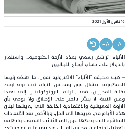
16 كانون الأول 2021
A+
A-
الأنباء: تراشق رسمي يمدّد الأزمة الحكومية… واستثمار
بالدولار على حساب أوجاع اللبنانيين
– كتبت صحيفة “الأنباء” الالكترونية تقول: ما كشفه رئيسا
الجمهورية ميشال عون ومجلس النواب نبيه بري لوفد
نقابة المحررين، في زيارتيه البروتوكوليتين إلى بعبدا
وعين التينة، لا يبشّر بالخير على الإطلاق ولا يوحي بأن
الازمة المعيشية والاقتصادية الخانقة التي يعيشها لبنان
هذه الأيام في طريقها الى الحل، وبالأخص بعد الانتقادات
المباشرة التي وجهها عون الى الثنائي الشيعي واتهامه
بتعطيل اجتماعات مجلس الوزراء، ورد بري عليه انه مستعد