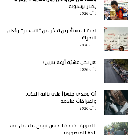
يختار برشلونة
7 آب 2026
لجنة المستأجرين تحذّر من “التهجير” وتُعلن
التحرك
7 آب 2026
هل نحن عشيّة أزمة بنزين؟
7 آب 2026
أبٌ يعتدي جنسيّاً على بناته الثلاث…
واعترافاتٌ صادمة
7 آب 2026
بالصورة- قيادة الجيش توضح ما حصل في
بلدة المنصوري