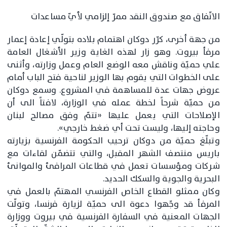
الاتّفاق مع صندوق النقد ممرّ إلزامي لأيّ مساعدات
من جهة أخرى، كرّر دوكان اهتمام بلاده بتولّي إعادة إعمار
مرفأ بيروت. وهو زار لهذه الغاية وزير الأشغال العامة
علي حميّة وناقش معه الوضع العام وعمل وزارته، وأثنى
على الخطوات التي يقوم بها الوزير لناحية فتح الباب أمام
عروض جهات عدة للمساهمة في المشروع. وسمع دوكان
من حميّة شرحاً لخطة عمله في الوزارة، لافتاً الى أن
الإصلاحات التي يعمل عليها «تتمّ وفق مصالح لبنان
وحاجته إليها، وليست تحت أي ضغط خارجي».
وتبلّغ حميّة من دوكان ترحيب الحكومة الفرنسية بزيارته
باريس منتصف الشهر المقبل، والتي تتضمّن لقاءات مع
شركات ومؤسسات تعمل في قطاعات المرافئ والموانئ
البحرية والجوية والسكك الحديد.
وكان ممثلو القطاع الخاص الفرنسي المهتمّ بالعمل في
المرفأ قد وجّهوا دعوة الى حميّة لزيارة فرنسا، وتولّت
الجهات المعنية في السفارة الفرنسية في بيروت ووزارة