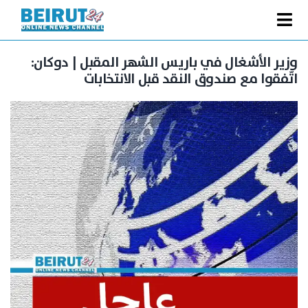
Ski
t
Toggle
conten
الصفحة الرئيسية
Navigation
وزير الأشغال في باريس الشهر المقبل | دوكان:
اتّفقوا مع صندوق النقد قبل الانتخابات
سياسة
اقتصاد
فنّ
رياضة
متفرقات
Podcast
من نحن
البحث
عن: