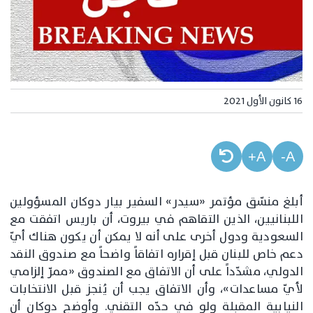
16 كانون الأول 2021
A+
A-
أبلغ منسّق مؤتمر «سيدر» السفير بيار دوكان المسؤولين
اللبنانيين، الذين التقاهم في بيروت، أن باريس اتفقت مع
السعودية ودول أخرى على أنه لا يمكن أن يكون هناك أيّ
دعم خاص للبنان قبل إقراره اتفاقاً واضحاً مع صندوق النقد
الدولي، مشدّداً على أن الاتفاق مع الصندوق «ممرّ إلزامي
لأيّ مساعدات»، وأن الاتفاق يجب أن يُنجز قبل الانتخابات
النيابية المقبلة ولو في حدّه التقني. وأوضح دوكان أن