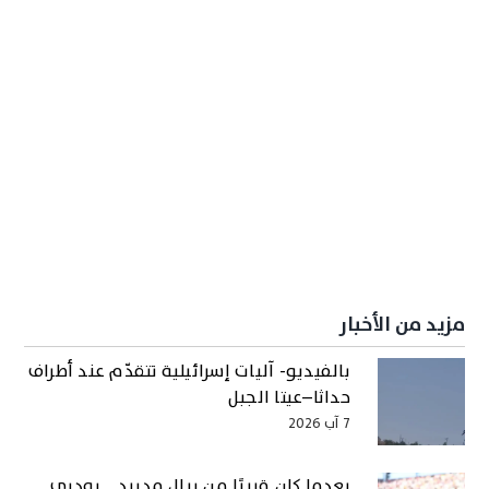
مزيد من الأخبار
بالفيديو- آليات إسرائيلية تتقدّم عند أطراف
حداثا–عيتا الجبل
7 آب 2026
بعدما كان قريبًا من ريال مدريد… رودري