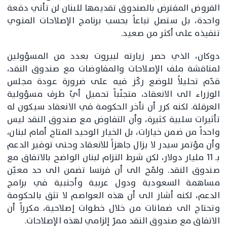
القروض المفترض بالصندوق تقديمها للبنان لن تأتي دفعة
واحدة، بل ستصل تباعاً بحسب برنامج الإصلاحات المنوي
تنفيذه على أكثر من صعيد.
دوكان، الذي حصر زيارته لبيروت بعدد من المسؤولين
لمناقشة ملف الإصلاحات والمفاوضات مع صندوق النقد،
قدّم تحليلاً للوضع ركّز فيه على ضرورة عودة مجلس
الوزراء الى الانعقاد، متجنّباً تحميل أيّ طرف مسؤولية
العرقلة. لكنه كرر أن تأخر الحكومة في الانعقاد سيكون له
تأثيرات سلبية كثيرة، وأن التفاوض مع صندوق النقد ليس
واحداً من ضمن خيارات، بل الخيار الوحيد المتاح أمام لبنان،
وأن مؤتمر سيدر لا يزال جاهزاً للانعقاد وحتى توفير الدعم
بـ 11 مليار دولار، لكن شرط التزام لبنان الواضح بالاتفاق مع
صندوق النقد. ولمّح الى أن فرنسا تضمن الى حد معيّن
مساهمة السعودية ودول عربية وأجنبية في برامج
الدعم، لكنه أشار الى أن هذه العواصم لا تثق بالحكومة
وتحتاج الى ضمانات من خلال خطوات إصلاحية، مكرراً أن
الاتفاق مع صندوق النقد ممرّ إلزامي لهذه الإصلاحات.