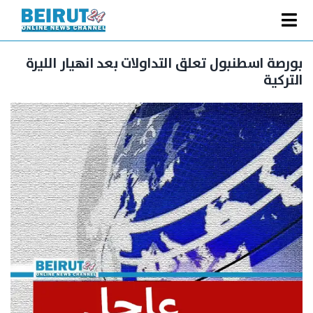
Ski
t
Toggle
conten
الصفحة الرئيسية
Navigation
بورصة اسطنبول تعلق التداولات بعد انهيار الليرة
التركية
سياسة
اقتصاد
فنّ
رياضة
متفرقات
Podcast
من نحن
البحث
عن: