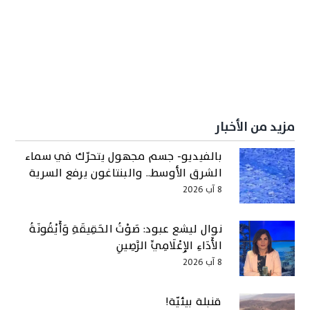
مزيد من الأخبار
بالفيديو- جسم مجهول يتحرّك في سماء
الشرق الأوسط.. والبنتاغون يرفع السرية
8 آب 2026
نوال ليشع عبود: صَوْتُ الحَقِيقَةِ وَأَيْقُونَةُ
الأَدَاءِ الإِعْلَامِيِّ الرَّصِينِ
8 آب 2026
قنبلة بيئيّة!