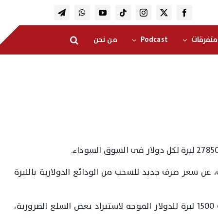
متفرقات
Podcast
من نحن
ي، عن سعر صرف جديد للسحب من الودائع الدولارية بالليرة
يذكر ان مصرف لبنان قد احتفظ رسميا بسعر صرف 1500 ليرة للدولار الموجه لاستيراد بعض السلع الضرورية،