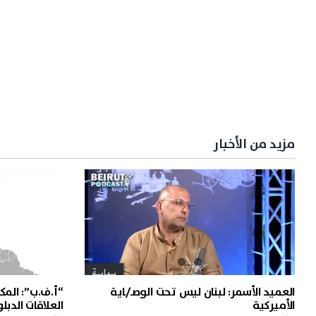
مزيد من الأخبار
العميد الأسمر: لبنان ليس تحت الوصـ/ـاية
“أ.ف.ب”: المك
الأميركية
العلاقات الدب