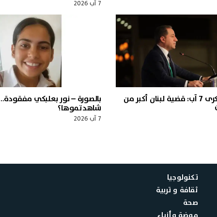
7 آب 2026
الجميّل في ذكرى 7 آب: قضية لبنان أكبر من
بالصورة – نور بعلبكي مفقودة…
شاهدتموها؟
7 آب 2026
تكنولوجيا
ثقافة و تربية
صحة
موضة وأزياء