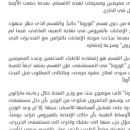
تى ممرضين وممرضات لهذه الاقسام، بعدما دفعت الأزمة
 في الخارج.
من دون قسم “كورونا” حالياً. والقسم الذي جهّز بجهود
 الإصابات بالفيروس في نهاية الصيف الماضي، فيما لم
عدما تجدّدت موجة الإصابات بالتزامن مع التحذيرات التي
ون” وسرعة إنتشاره.
يل القسم هو إفتقاده للاطباء المختصين وعدد الممرضين
لاج “كورونا” في المستشفى، فإن القسم يفتقد ايضاً لكمية
كفي سوى لعلاج عشرة مرضى، وبالتالي المطلوب قبل البحث
اً.
” كانت موضوع بحث مع وزير الصحة خلال رعايته ماراثون
اضي، وسمع الحاضرون شكوى من الوزير بأن حال مستشفى
 على تشغيل أقسامها للاسباب عينها. إلا ان وعد الوزير
أوساط الطبية بأن حالات الإصابة بالفيروس تتزايد يومياً،
يحوّل جزء منها الى بعلبك واخرى الى مستشفى الحريري،
 تفعيله وفقاً للطبيب الذي عمل بالقسم سوى لتأمين