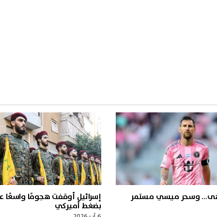
نتهى… وسحر ميسي مستمر
إسرائيل أوقفت هجومًا واسعًا عل
بضغط أميركي
6 آب 2026