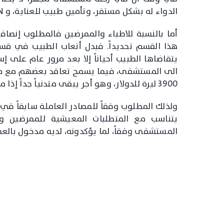
الدواء له بشكل مستقر، وتأمين طبيب للعناية، و CENTRAL STATION لمرضى العناية الفائقة.
أما بالنسبة للاطباء والممرضين فالمطلوب إنص
هذا القسم تحديداً. فبدل أتعاب الطبيب في قسم
يتقاضاها الطبيب أحياناً إلا بعد مرور عام على 
الى المستشفى، فيما يسمح تعاقد بعضهم مع منظم
3900 ليرة للدولار، وهو أجر يبقى متدنياً جداً إذا ما قيس بظروف المعيشة الحالية.
ولذلك المطلوب وفقاً للمصادر العاملة سابقاً في 
يتناسب مع المتطلبات المعيشية للممرضين وا
المستشفى وفقاً، لما يؤكدونه، لديه مدخول بالعمل