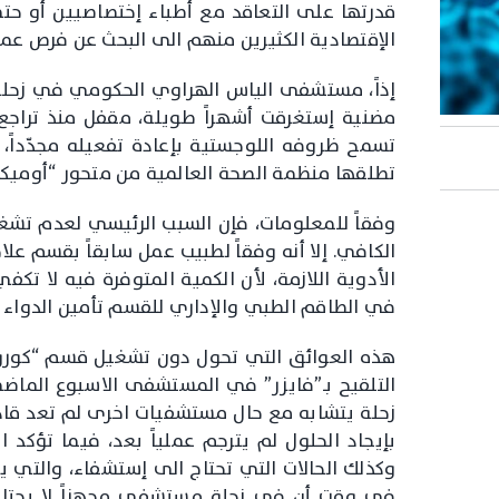
قدرتها على التعاقد مع أطباء إختصاصيين أو ح
الإقتصادية الكثيرين منهم الى البحث عن فرص عمل
إذاً، مستشفى الياس الهراوي الحكومي في زحلة 
مضنية إستغرقت أشهراً طويلة، مقفل منذ تراجع
تسمح ظروفه اللوجستية بإعادة تفعيله مجدّداً، ب
تطلقها منظمة الصحة العالمية من متحور “أوميكر
وفقاً للمعلومات، فإن السبب الرئيسي لعدم تشغ
الكافي. إلا أنه وفقاً لطبيب عمل سابقاً بقسم ع
الأدوية اللازمة، لأن الكمية المتوفرة فيه لا ت
في الطاقم الطبي والإداري للقسم تأمين الدواء أول
هذه العوائق التي تحول دون تشغيل قسم “كورونا
التلقيح بـ”فايزر” في المستشفى الاسبوع الم
زحلة يتشابه مع حال مستشفيات اخرى لم تعد قادرة
بإيجاد الحلول لم يترجم عملياً بعد، فيما تؤكد ال
وكذلك الحالات التي تحتاج الى إستشفاء، والتي 
في وقت أن في زحلة مستشفى مجهزاً لا يحتاج