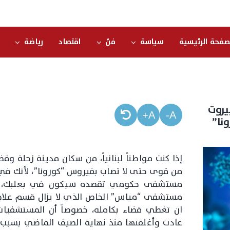
صفحة الرئيسية
سياسة
فنّ
اقتصاد
رياضة
يروت
A+
A-
نا”
إذا كنت مواطناً لبنانياً، من سكان مدينة زحلة 
من قوى حتى لا تصاب بفيروس “كورونا”، لأنك في 
مستشفى حكومي تقصده سيكون في بعلبك، أو
مستشفى “مياس” الخاص الذي لا يزال قسم علاج مر
ان تغطي قضاء بكامله، خصوصاً أن المستشفيات 
عادت وأغلقتها منذ نهاية الصيف الماضي بسبب تر