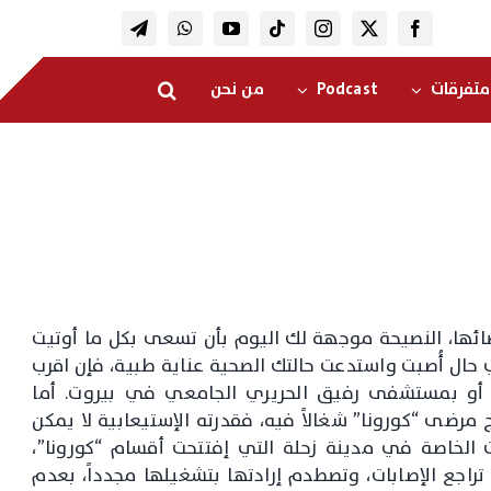
متفرقات
Podcast
من نحن
وقضائها، النصيحة موجهة لك اليوم بأن تسعى بكل ما أوتيت
حال أُصبت واستدعت حالتك الصحية عناية طبية، فإن اقرب
 بمستشفى رفيق الحريري الجامعي في بيروت. أما
ضى “كورونا” شغالاً فيه، فقدرته الإستيعابية لا يمكن
الخاصة في مدينة زحلة التي إفتتحت أقسام “كورونا”،
اجع الإصابات، وتصطدم إرادتها بتشغيلها مجدداً، بعدم