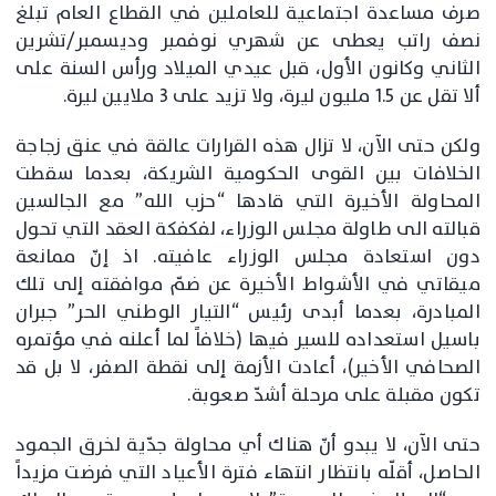
صرف مساعدة اجتماعية للعاملين في القطاع العام تبلغ
نصف راتب يعطى عن شهري نوفمبر وديسمبر/تشرين
الثاني وكانون الأول، قبل عيدي الميلاد ورأس السنة على
ألا تقل عن 1.5 مليون ليرة، ولا تزيد على 3 ملايين ليرة.
ولكن حتى الآن، لا تزال هذه القرارات عالقة في عنق زجاجة
الخلافات بين القوى الحكومية الشريكة، بعدما سقطت
المحاولة الأخيرة التي قادها “حزب الله” مع الجالسين
قبالته الى طاولة مجلس الوزراء، لفكفكة العقد التي تحول
دون استعادة مجلس الوزراء عافيته. اذ إنّ ممانعة
ميقاتي في الأشواط الأخيرة عن ضمّ موافقته إلى تلك
المبادرة، بعدما أبدى رئيس “التيار الوطني الحر” جبران
باسيل استعداده للسير فيها (خلافاً لما أعلنه في مؤتمره
الصحافي الأخير)، أعادت الأزمة إلى نقطة الصفر، لا بل قد
تكون مقبلة على مرحلة أشدّ صعوبة.
حتى الآن، لا يبدو أنّ هناك أي محاولة جدّية لخرق الجمود
الحاصل، أقلّه بانتظار انتهاء فترة الأعياد التي فرضت مزيداً