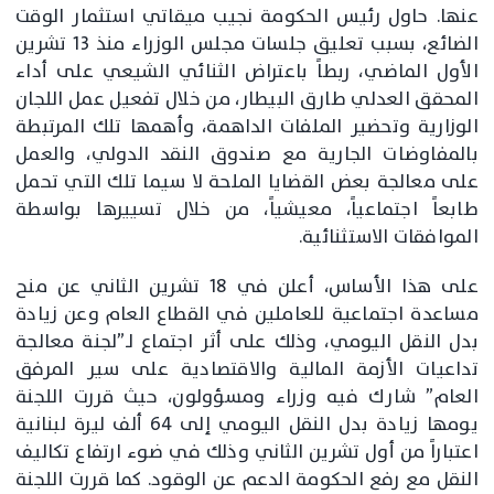
عنها. حاول رئيس الحكومة نجيب ميقاتي استثمار الوقت
الضائع، بسبب تعليق جلسات مجلس الوزراء منذ 13 تشرين
الأول الماضي، ربطاً باعتراض الثنائي الشيعي على أداء
المحقق العدلي طارق البيطار، من خلال تفعيل عمل اللجان
الوزارية وتحضير الملفات الداهمة، وأهمها تلك المرتبطة
بالمفاوضات الجارية مع صندوق النقد الدولي، والعمل
على معالجة بعض القضايا الملحة لا سيما تلك التي تحمل
طابعاً اجتماعياً، معيشياً، من خلال تسييرها بواسطة
الموافقات الاستثنائية.
على هذا الأساس، أعلن في 18 تشرين الثاني عن منح
مساعدة اجتماعية للعاملين في القطاع العام وعن زيادة
بدل النقل اليومي، وذلك على أثر اجتماع لـ”لجنة معالجة
تداعيات الأزمة المالية والاقتصادية على سير المرفق
العام” شارك فيه وزراء ومسؤولون، حيث قررت اللجنة
يومها زيادة بدل النقل اليومي إلى 64 ألف ليرة لبنانية
اعتباراً من أول تشرين الثاني وذلك في ضوء ارتفاع تكاليف
النقل مع رفع الحكومة الدعم عن الوقود. كما قررت اللجنة