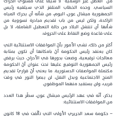
من “العطل غير الرسمية” لا سيما على مستوى الحراك
السياسي. وحده الخطاب المتلفز الذي سيلقيه رئيس
الجمهورية ميشال عون، اليوم، من شأنه أن يحرك المياه
الراكدة، ولكن ليس من باب تقديم مبادرة تسووية من
شأنها أن تنتشل البلاد من حالة التعطيل الشاملة، لا بل
على قاعدة وضع النقاط على الحروف.
أكثر من ذلك، تشي الأمور بأنّ الموافقات الاستثنائية التي
كان يعتقد رئيس الحكومة أنّ بامكانها أن تكون بمثابة
معالجات ترقيعية، وضعت بدورها في الأدراج، حيث يرفض
رئيس الجمهورية التوقيع عليها تحت عنوان أنّ الحكومة
مكتملة المواصفات الدستورية. ما يعني أنّ قراريّ تقديم
المنح الاجتماعية وبدل النقل، لن يبصرا النور في وقت
قريب، ولن يستفيد منهما الموظفون.
يذكر، أنّه في عهد الرئيس ميشال عون، سطّر هذا العدد
من الموافقات الاستثنائية:
– حكومة سعد الحريري الأولى التي تألّفت في 18 كانون