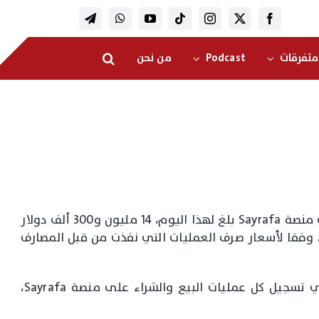
متفرقات
Podcast
من نحن
اعلن مصرف لبنان في بيان، ان “حجم التداول على منصة Sayrafa بلغ لهذا اليوم، 14 مليون و300 ألف دولار
 للدولار الواحد، وفقا لأسعار صرف العمليات التي نفذت من قبل المصارف
وعلى المصارف ومؤسسات الصرافة الاستمرار في تسجيل كل عمليات البيع والشراء على منصة Sayrafa،