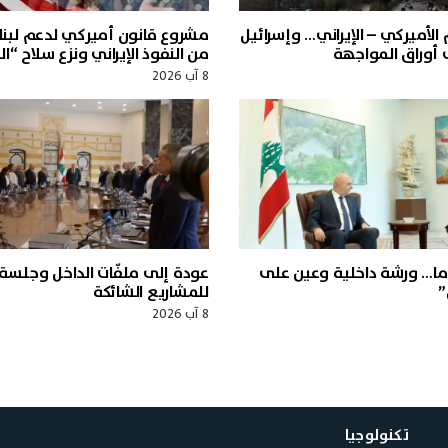
 الأميركي – الإيراني… وإسرائيل
مشروع قانون أميركي لدعم لبنان
أوراق المواجهة
من النفوذ الإيراني ونزع سلاح “ال
8 آب 2026
ما… ورشة داخلية وعين على
عودة إلى ملفّات الداخل وجلسة
”
للمشاريع الشائكة
8 آب 2026
تكنولوجيا