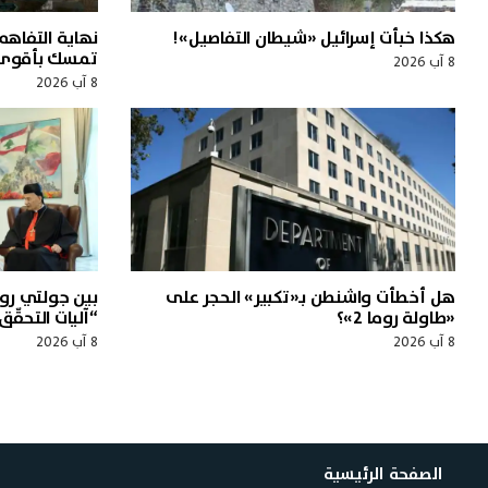
هكذا خبأت إسرائيل «شيطان التفاصيل»!
نهاية التفاهم
تمسك بأقوى 
8 آب 2026
8 آب 2026
هل أخطأت واشنطن بـ«تكبير» الحجر على
بين جولتي رو
«طاولة روما 2»؟
“آليات التحقّق
8 آب 2026
8 آب 2026
الصفحة الرئيسية