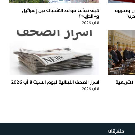
 وتحريره
كيف تبدّلت قواعد الاشتباك بين إسرائيل
حزب”
و«الحزب»؟
8 آب 2026
 تشريعية
اسرار الصحف اللبنانية ليوم السبت 8 آب 2026
8 آب 2026
متفرقات