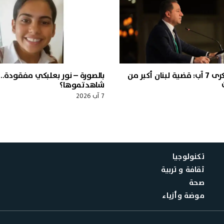
الجميّل في ذكرى 7 آب: قضية لبنان أكبر من
بالصورة – نور بعلبكي مفقودة…
شاهدتموها؟
7 آب 2026
تكنولوجيا
ثقافة و تربية
صحة
موضة وأزياء