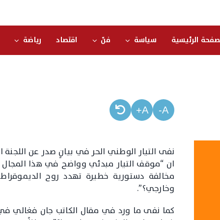
صفحة الرئيسية
سياسة
فنّ
اقتصاد
رياضة
A+
A-
نفى التيار الوطني الحر في بيانٍ صدر عن اللجنة ال
ان “موقف التيار مبدئي وواضح في هذا المجال وه
مخالفة دستورية خطيرة تهدد روح الديموقراطي
وخارجي؟”.
كما نفى ما ورد في مقال الكاتب جان فغالي في مو