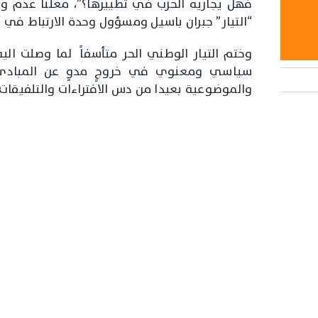
فهل يجاريه الحزب في تطييرها؟”، معلناً عدم 
“التيار” جبران باسيل ومسؤول وحدة الارتباط في “ح
وختم التيار الوطني الحر متأسفاً لما وصلت الي
سياسي ومعنوي في خروجٍ مدوٍ عن المبادئ ا
والموضوعية بعيدا من دس الافتراءات والتلفيقات 