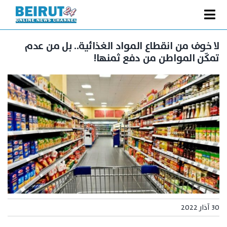
Ski
t
Toggle
conten
الصفحة الرئيسية
Navigation
لا خوف من انقطاع المواد الغذائية.. بل من عدم
تمكّن المواطن من دفع ثمنها!
سياسة
اقتصاد
فنّ
رياضة
متفرقات
Podcast
من نحن
البحث
30 آذار 2022
عن: