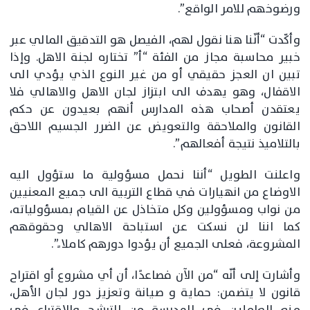
ورضوخهم للامر الواقع”.
وأكّدت “أنّنا هنا نقول لهم، الفيصل هو التدقيق المالي عبر
خبير محاسبة مجاز من الفئة “أ” تختاره لجنة الاهل. وإذا
تبين ان العجز حقيقي أو من غير النوع الذي يؤدي الى
الاقفال، وهو يهدف الى ابتزاز لجان الاهل والاهالي فلا
يعتقدن أصحاب هذه المدارس أنهم بعيدون عن حكم
القانون والملاحقة والتعويض عن الضرر الجسيم اللاحق
بالتلاميذ نتيجة أفعالهم”.
واعلنت الطويل “أننا نحمل مسؤولية ما ستؤول اليه
الاوضاع من انهيارات في قطاع التربية الى جميع المعنيين
من نواب ومسؤولين وكل متخاذل عن القيام بمسؤولياته،
كما اننا لن نسكت عن استباحة الاهالي وحقوقهم
المشروعة، فعلى الجميع أن يؤدوا دورهم كاملا ً”.
وأشارت إلى أنّه “من الآن فصاعدًا، أن أي مشروع أو اقتراح
قانون لا يتضمن: حماية و صيانة وتعزيز دور لجان الأهل،
منع العاملين في المدرسة من الترشح والاقتراع في