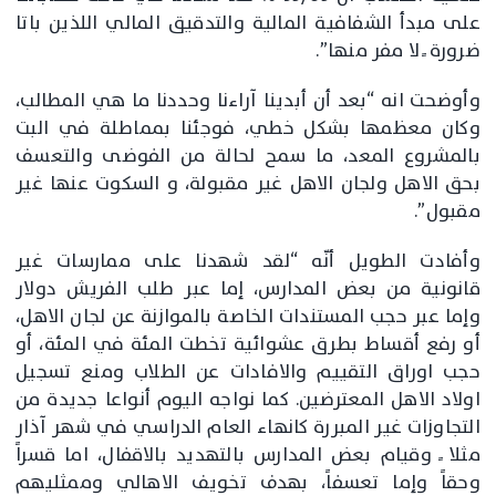
على مبدأ الشفافية المالية والتدقيق المالي اللذين باتا
ضرورة ً لا مفر منها”.
وأوضحت انه “بعد أن أبدينا آراءنا وحددنا ما هي المطالب،
وكان معظمها بشكل خطي، فوجئنا بمماطلة في البت
بالمشروع المعد، ما سمح لحالة من الفوضى والتعسف
بحق الاهل ولجان الاهل غير مقبولة، و السكوت عنها غير
مقبول”.
وأفادت الطويل أنّه “لقد شهدنا على ممارسات غير
قانونية من بعض المدارس، إما عبر طلب الفريش دولار
وإما عبر حجب المستندات الخاصة بالموازنة عن لجان الاهل،
أو رفع أقساط بطرق عشوائية تخطت المئة في المئة، أو
حجب اوراق التقييم والافادات عن الطلاب ومنع تسجيل
اولاد الاهل المعترضين. كما نواجه اليوم أنواعا جديدة من
التجاوزات غير المبررة كانهاء العام الدراسي في شهر آذار
مثلا ً وقيام بعض المدارس بالتهديد بالاقفال، اما قسراً
وحقاً وإما تعسفاً، بهدف تخويف الاهالي وممثليهم