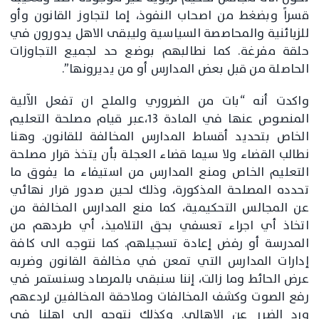
قسراً وبضغط من اصحاب النفوذ، إما لتجاوز القانون وأو
للزبائنية والمحاصصة السياسية وليبقى الاهل يدورون في
حلقة مفرغة. كما نطالبهم بوضع حد لجميع التجاوزات
الحاصلة من قبل بعض المدارس أو من يديرونها”.
واكدت أنه “بات من الضروري والملح ان تفعل الآلية
المنصوص عنها في المادة ١٣،عبر قيام مصلحة التعليم
الخاص بتحديد أقساط المدارس المخالفة للقانون. وهنا
نطالب القضاء ولا سيما قضاء العجلة بأن يتخذ قرار مصلحة
التعليم الخاص ومنع المدارس من استيفاء ما يفوق ما
تحدده المصلحة المذكورة، وذلك لحين صدور قرار نهائي
عن المجالس التحكيمية، كما منع المدارس المخالفة من
اتخاذ أي اجراء تعسفي بحق التلاميذ، أي طردهم من
المدرسة أو رفض إعادة تسجيلهم. كما نتوجه الى كافة
إدارات المدارس التي تمعن في مخالفة القانون وضربه
عرض الحائط وما زالت، إننا سنبقى بالمرصاد وسنستمر في
رفع الصوت وكشف المخالفات وملاحقة المخالفين لردعهم
ورد الضرر عن الاهالي. وكذلك نتوجه الى اهلنا في