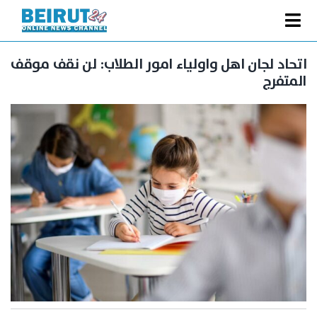
Ski
t
Toggle
conten
الصفحة الرئيسية
Navigation
اتحاد لجان اهل واولياء امور الطلاب: لن نقف موقف
المتفرج
سياسة
اقتصاد
فنّ
رياضة
متفرقات
Podcast
من نحن
البحث
عن: