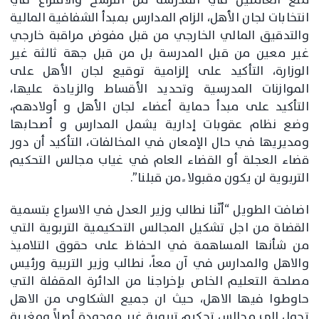
انتخابات لجان الأهل، الزام المدارس بمبدأ الشفافية المالية
والتدقيق المالي الخارجي من قبل مفوض مراقبة خارجي
غير معين من قبل المدرسة بل من قبل جهة ثالثة غير
الوزارة، التأكيد على إلزامية توقيع لجان الأهل على
الموازنات المدرسية وتحديد الأقساط والزيادة عليها،
التأكيد على مبدأ حماية أعضاء لجان الأهل و أولادهم،
وضع نظام عقوبات إدارية يشمل المدارس و أصحابها
ومديريها في حال الإمعان في المخالفات، التأكيد أن دور
قضاء العجلة أو القضاء العام في غياب مجالس التحكيم
التربوية لن يكون مقبولا ً من قبلنا”.
اضافت الطويل “أنّنا نطالب وزير العدل في الاسراع بتسمية
القضاة من اجل تشكيل المجالس التحكيمية التربوية التي
من شأنها المساهمة في الحفاظ على حقوق التلاميذ
والاهل والمدارس في آن معاً، نطالب وزير التربية ورئيس
مصلحة التعليم الخاص بإخراجنا من الدائرة المقفلة التي
حاوطوا فيها الاهل، حيث ان جميع الشكاوى من الاهل
تحول الى مجالس تحكيم تربوية غير موجودة أصلاً ومغيبة