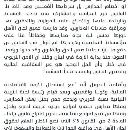
او اخصام المدارس بل شركاءها الفعليين وقد اناط بنا
القانون حق المراقبة والمشاركة في تحديد الاقساط
والزيادة عليها والاطلاع على الموازنة والتدقيق بها
ومراقبة حسابات المدارس، وقد مارست جميع لجان الأهل
دورها بحسن نية تجاه مدارسها وحفاظاً منا على
مؤسساتنا التعليمية وكوادرها، لم نتوان في السابق عن
دفع ما يترتب علينا ضمن الحق والقانون وقد حذرنا ورفعنا
الصوت منذ بداية الازمة في لبنان وقلنا ان الامن التربوي
في خطر وأن الحل الوحيد هو عبر الشفافية المالية
وتطبيق القانون واعتماد مبدأ التقشف”.
وأضافت الطويل أنّه “مع استفحال الازمة الاقتصادية
المالية، وكوننا واقعيين، وبعد قيام رئيسة لجنة التربية
النيابية بهية الحريري وبدعم ممن يمثل بعض المدارس،
ومنها مدارس تنتمي لمراجع دينية عريقة نحترم ونجل،
ومنها من يتبع لمراجع سياسية، بتحرير اقتراح قانون بإلغاء
المادة 2 من القانون 515 التي تضع الاطار العام لحقوق
لجان الأهل في مراقبة الموازنات والضوابط والسقوف لاي