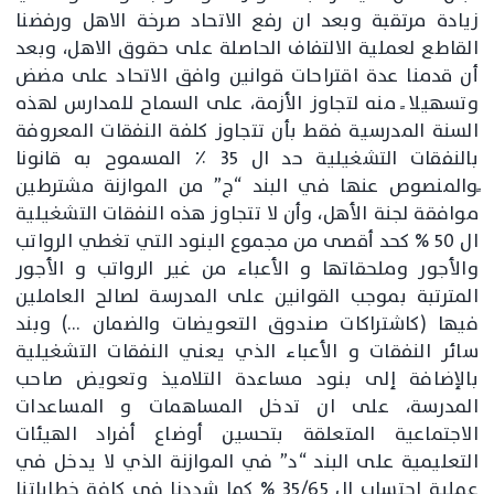
زيادة مرتقبة وبعد ان رفع الاتحاد صرخة الاهل ورفضنا
القاطع لعملية الالتفاف الحاصلة على حقوق الاهل، وبعد
أن قدمنا عدة اقتراحات قوانين وافق الاتحاد على مضض
وتسهيلا ً منه لتجاوز الأزمة، على السماح للمدارس لهذه
السنة المدرسية فقط بأن تتجاوز كلفة النفقات المعروفة
بالنفقات التشغيلية حد ال ٣٥ ٪ المسموح به قانونا
ًوالمنصوص عنها في البند “ج” من الموازنة مشترطين
موافقة لجنة الأهل، وأن لا تتجاوز هذه النفقات التشغيلية
ال ٥٠ % كحد أقصى من مجموع البنود التي تغطي الرواتب
والأجور وملحقاتها و الأعباء من غير الرواتب و الأجور
المترتبة بموجب القوانين على المدرسة لصالح العاملين
فيها (كاشتراكات صندوق التعويضات والضمان …) وبند
سائر النفقات و الأعباء الذي يعني النفقات التشغيلية
بالإضافة إلى بنود مساعدة التلاميذ وتعويض صاحب
المدرسة، على ان تدخل المساهمات و المساعدات
الاجتماعية المتعلقة بتحسين أوضاع أفراد الهيئات
التعليمية على البند “د” في الموازنة الذي لا يدخل في
عملية احتساب ال ٣٥/٦٥ % كما شددنا في كافة خطاباتنا