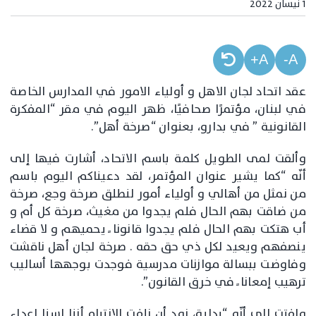
1 نيسان 2022
A+
A-
عقد اتحاد لجان الاهل و أولياء الامور في المدارس الخاصة
في لبنان، مؤتمرًا صحافيًا، ظهر اليوم في مقر “المفكرة
القانونية ” في بدارو، بعنوان “صرخة أهل”.
وألقت لمى الطويل كلمة باسم الاتحاد، أشارت فيها إلى
أنّه “كما يشير عنوان المؤتمر، لقد دعيناكم اليوم باسم
من نمثل من أهالي و أولياء أمور لنطلق صرخة وجع، صرخة
من ضاقت بهم الحال فلم يجدوا من مغيث، صرخة كل أم و
أب هتكت بهم الحال فلم يجدوا قانونا ً يحميهم و لا قضاء
ينصفهم ويعيد لكل ذي حق حقه . صرخة لجان أهل ناقشت
وفاوضت ببسالة موازنات مدرسية فوجدت بوجهها أساليب
ترهيب إمعانا ً في خرق القانون”.
ولفتت إلى أنّه “بداية، نود أن نلفت الانتباه أننا لسنا اعداء