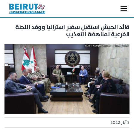
Ski
t
Toggle
conten
الصفحة الرئيسية
Navigation
قائد الجيش استقبل سفير استراليا ووفد اللجنة
الفرعية لمناهضة التعذيب
سياسة
اقتصاد
فنّ
رياضة
متفرقات
Podcast
من نحن
البحث
5 أيار 2022
عن: