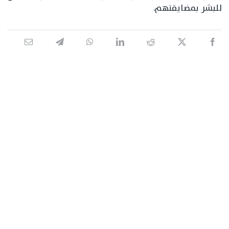
للبشر بمضايقتهم.