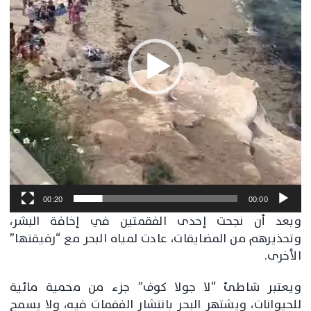
00:20
00:00
وبعد أن نجحت إحدى الفقمتين في إخافة البشر،
وتحذيرهم من المضايقات، عادت لمياه البحر مع “رفيقتها”
الأخرى.
ويعتبر شاطئ “لا جولا كوف” جزء من محمية مائية
للحيوانات، ويشتهر البحر بانتشار الفقمات فيه، ولا يسمح