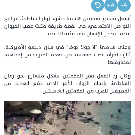
A+
A-
أشعل فيديو لفقمتين هاجمتا حشود زوار الشاطئ، مواقع
التواصل الاجتماعي، في لقطة طريفة مثلت غضب الحيوان
عندما يتدخل الإنسان في بيئته الخاصة.
وعلى شاطئ “لا جولا كوف” في سان دييغو الأميركية،
أثارت امرأة غضب فقمتي بحر، بعدما اقتربت من إحداهما
لمضايقتها.
وكان رد الفعل قفز الفقمتين بشكل متسارع نحو رمال
الشاطئ، باتجاه الزوار، الأمر الذي دفع العديد من
المصيفين للهرب من الفقمتين الغاضبتين.
مشغل
الفيديو