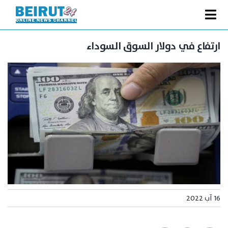
Ski
t
Toggle
conten
الصفحة الرئيسية
Navigation
ارتفاع في دولار السوق السوداء
سياسة
اقتصاد
فنّ
رياضة
متفرقات
Podcast
من نحن
16 آب 2022
البحث
عن: