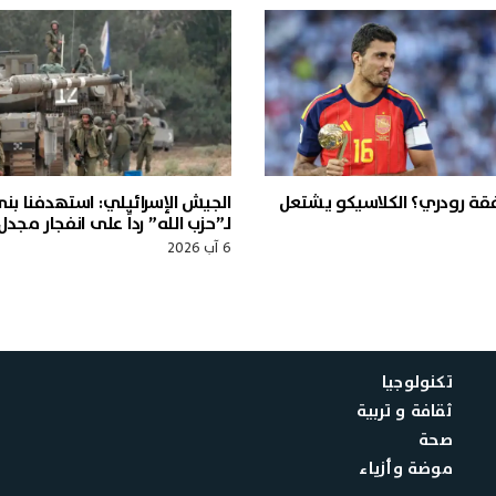
ة رودري؟ الكلاسيكو يشتعل
الجيش الإسرائيلي: استهدفنا بن
لـ”حزب الله” رداً على انفجار مجدل
6 آب 2026
تكنولوجيا
ثقافة و تربية
صحة
موضة وأزياء