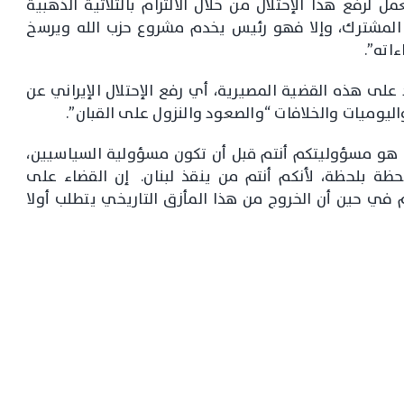
 لرفع هذا الإحتلال من خلال الالتزام بالثلاثية الذهبية
ه المشترك، وإلا فهو رئيس يخدم مشروع حزب الله ويرسخ
ءاته”.
 على هذه القضية المصيرية، أي رفع الإحتلال الإيراني عن
 واليوميات والخلافات “والصعود والنزول على القبان”.
ان هو مسؤوليتكم أنتم قبل أن تكون مسؤولية السياسيين،
ظة بلحظة، لأنكم أنتم من ينقذ لبنان. إن القضاء على
ي حين أن الخروج من هذا المأزق التاريخي يتطلب أولا