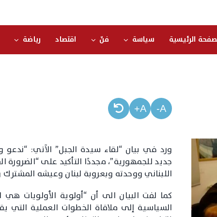
صفحة الرئيسية
سياسة
فنّ
اقتصاد
رياضة
A+
A-
ورد في بيان “لقاء سيدة الجبل” الآتي: “ندعو و
جديد للجمهورية”، مجددًا التأكيد على “الضرورة ال
اللبناني ووحدته وبعروبة لبنان وعيشه المشترك ويح
كما لفت البيان الى أن “أولوية الأولويات هي ل
السياسية إلى ملاقاة الخطوات العملية التي يقو