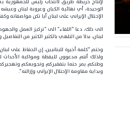
لإنتاج خريطة طريق لانتخاب رئيس للجمهورية يعمل
الوحيدة، أي نهائية الكيان وعروبة لبنان وعيش
الإحتلال الإيراني على لبنان أيا تكن مواصفاته وكفا
الى ذلك، دعا “اللقاء” الى “تركيز العمل والجهود
لبنان، بدلا من التلهي بالكثير الكثير من التفاصيل
وختم “كلمة أخيرة للبنانيين، إن الحفاظ على لبن
ولذلك أنتم مدعوون لليقظة ومواكبة الأحداث لح
وطنكم يمر حتما بتفقيركم وتجويعكم وتهجيركم ف
وبداية مقاومة الإحتلال الإيراني وإزالته”.