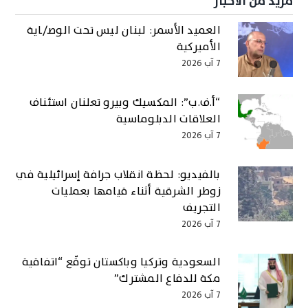
مزيد من الأخبار
العميد الأسمر: لبنان ليس تحت الوصـ/ـاية
الأميركية
7 آب 2026
“أ.ف.ب”: المكسيك وبيرو تعلنان استئناف
العلاقات الدبلوماسية
7 آب 2026
بالفيديو: لحظة انقلاب جرافة إسرائيلية في
زوطر الشرقية أثناء قيامها بعمليات
التجريف
7 آب 2026
السعودية وتركيا وباكستان توقّع “اتفاقية
مكة للدفاع المشترك”
7 آب 2026