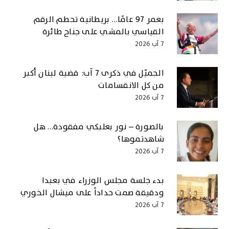
بعمر 97 عامًا… بريطانية تحطم الرقم
القياسي بالمشي على جناح طائرة
7 آب 2026
الجميّل في ذكرى 7 آب: قضية لبنان أكبر
من كل الانقسامات
7 آب 2026
بالصورة – نور بعلبكي مفقودة… هل
شاهدتموها؟
7 آب 2026
بدء جلسة مجلس الوزراء في بعبدا
ودقيقة صمت حداداً على ميشال الخوري
7 آب 2026