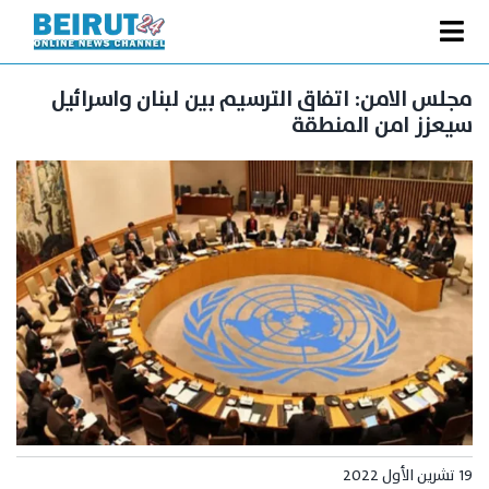
Ski
t
Toggle
conten
الصفحة الرئيسية
Navigation
مجلس الامن: اتفاق الترسيم بين لبنان واسرائيل
سيعزز امن المنطقة
سياسة
اقتصاد
فنّ
رياضة
متفرقات
Podcast
من نحن
البحث
عن:
19 تشرين الأول 2022