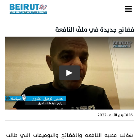
Ski
t
Toggle
conten
الصفحة الرئيسية
Navigation
فضائح جديدة في ملفّ النافعة
سياسة
اقتصاد
فنّ
رياضة
متفرقات
Podcast
من نحن
16 تشرين الثاني 2022
البحث
عن:
شغلت قضية النافعة والفضائح والتوقيفات التي طالت