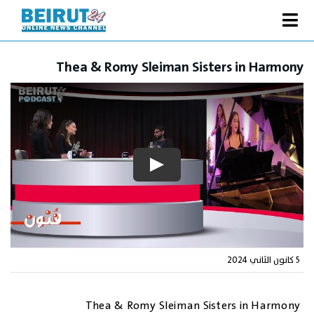
Ski
t
Toggle
conten
الصفحة الرئيسية
Navigation
Thea & Romy Sleiman Sisters in Harmony
سياسة
اقتصاد
فنّ
رياضة
متفرقات
Podcast
من نحن
5 كانون الثاني 2024
البحث
عن:
Thea & Romy Sleiman Sisters in Harmony