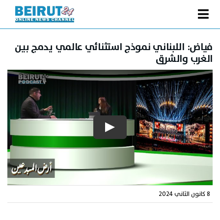
Ski
t
Toggle
conten
الصفحة الرئيسية
Navigation
فياض: اللبناني نموذج استثنائي عالمي يدمج بين
الغرب والشرق
سياسة
اقتصاد
فنّ
رياضة
متفرقات
Podcast
من نحن
8 كانون الثاني 2024
البحث
عن: