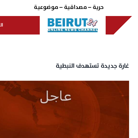
Ski
حرية – مصداقية – موضوعية
t
conten
ال
غارة جديدة تستهدف النبطية