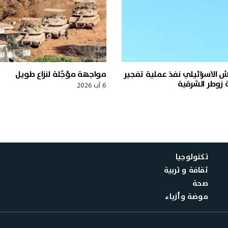
يش الاسرائيلي نفذ عملية تفجير
مواجهة مؤجّلة لنزاع طويل
 زوطر الشرقية
6 آب 2026
تكنولوجيا
ثقافة و تربية
صحة
موضة وأزياء