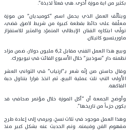
بكثير من اية موزة أخرى. هي فعلاً لذيذة”.
ويتألّف العمل الذي يحمل اسم “كوميديان” من موزة
معلّقة على حائط بقطعة كبيرة من شريط لاصق فضي،
تولّى ابتكاره الفنان الإيطالي المتمرّد والمثير للاستفزاز
ماوريتسيو كاتيلان.
وبيع هذا العمل الفني مقابل 6,2 مليون دولار، ضمن مزاد
نظمته دار “سوذبيز” خلال الأسبوع الفائت في نيويورك.
وقال جاستن صن إنّه شعر بـ”ارتياب” في الثواني العشر
الأولى التي تلت عملية البيع، ثم اتخذ قرارا بتناول حبة
الفاكهة.
وأوضح الجمعة أن “أكل الموزة خلال مؤتمر صحافي قد
يكون جزءاً من تاريخها”.
وهذا العمل موجود في ثلاث نسخ، ويرمي إلى إعادة طرح
مفهوم الفن وقيمته. وتم الحديث عنه بشكل كبير منذ