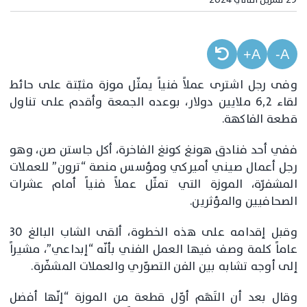
A+
A-
وفى رجل اشترى عملاً فنياً يمثّل موزة مثبّتة على حائط
لقاء 6,2 ملايين دولار، بوعده الجمعة وأقدم على تناول
قطعة الفاكهة.
ففي أحد فنادق هونغ كونغ الفاخرة، أكل جاستن صن، وهو
رجل أعمال صيني أميركي ومؤسس منصة “ترون” للعملات
المشفرّة، الموزة التي تمثّل عملاً فنياً أمام عشرات
الصحافيين والمؤثرين.
وقبل إقدامه على هذه الخطوة، ألقى الشاب البالغ 30
عاماً كلمة وصف فيها العمل الفني بأنّه “إبداعي”، مشيراً
إلى أوجه تشابه بين الفن التصوّري والعملات المشفّرة.
وقال بعد أن التَهَم أوّل قطعة من الموزة “إنّها أفضل