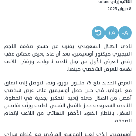
الكاتب:
إيلي عساف
8 حزيران 2025
A+
A-
نادي الهلال السعودي يقترب من حسم صفقة النجم
النيجيري فيكتور أوسيمين، بعد أن عاد بعرض محسّن عقب
رفض العرض الأول من قِبل نادي نابولي، ورفض اللاعب
نفسه للعرض الشخصي حينها.
العرض الجديد بلغ 75 مليون يورو، وتم التوصل إلى اتفاق
مع نابولي، في حين حصل أوسيمين على عرض شخصي
أفضل من الهلال جعله يُعيد التفكير بجدية في الخطوة.
النادي السعودي حجز بالفعل الفحص الطبي ورتّب تفاصيل
السفر، بانتظار الضوء الأخضر النهائي من اللاعب لإتمام
الصفقة.
أوسيمين، الذي لعب الموسم الماضي مع غلطة سراي