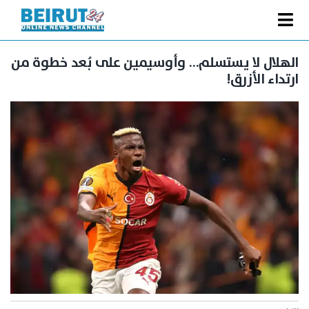
Ski
t
Toggle
conten
الصفحة الرئيسية
Navigation
الهلال لا يستسلم… وأوسيمين على بُعد خطوة من
ارتداء الأزرق!
سياسة
اقتصاد
فنّ
رياضة
متفرقات
Podcast
من نحن
البحث
عن: