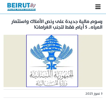
Ski
t
Toggle
conten
الصفحة الرئيسية
Navigation
رسوم مالية جديدة على رخص الأملاك واستثمار
المياه.. 5 أيام فقط لتجنب الغرامات!
سياسة
اقتصاد
فنّ
رياضة
متفرقات
Podcast
من نحن
3 تموز 2025
البحث
عن: