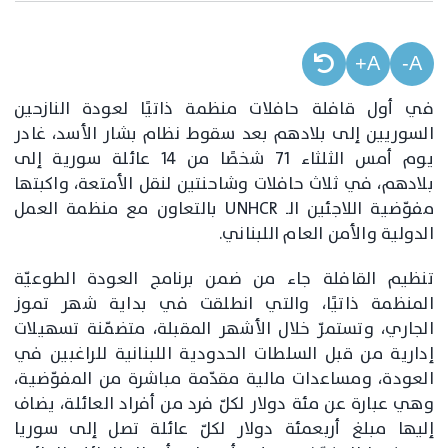
A+
A-
في أول قافلة حافلات منظمة ذاتيًا لعودة النازحين
السوريين إلى بلادهم بعد سقوط نظام بشار الأسد، غادر
يوم أمس الثلثاء 71 شخصًا من 14 عائلة سورية إلى
بلادهم، في ثلاث حافلات وشاحنتين لنقل الأمتعة، واكبتها
مفوّضية اللاجئين الـ UNHCR بالتعاون مع منظمة العمل
الدولية والأمن العام اللبناني.
تنظيم القافلة جاء من ضمن برنامج العودة الطوعيّة
المنظمة ذاتيًا، والتي انطلقت في بداية شهر تموز
الجاري، وتستمرّ خلال الأشهر المقبلة، متضمّنة تسهيلات
إدارية من قبل السلطات الحدودية اللبنانية للراغبين في
العودة، ومساعدات مالية مقدّمة مباشرة من المفوّضية،
وهي عبارة عن مئة دولار لكلّ فرد من أفراد العائلة، يضاف
إليها مبلغ أربعمئة دولار لكلّ عائلة تصل إلى سوريا