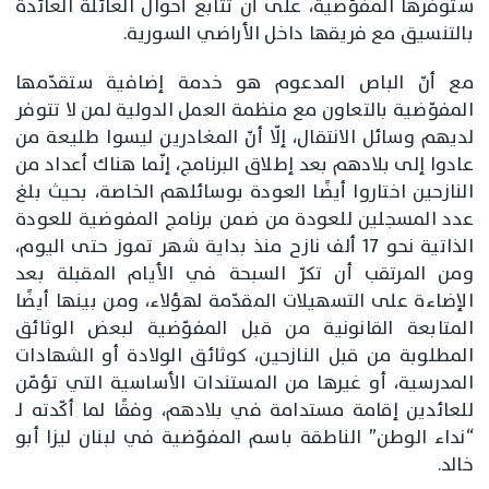
ستوفرها المفوّضية، على أن تتابع أحوال العائلة العائدة
بالتنسيق مع فريقها داخل الأراضي السورية.
مع أنّ الباص المدعوم هو خدمة إضافية ستقدّمها
المفوّضية بالتعاون مع منظمة العمل الدولية لمن لا تتوفر
لديهم وسائل الانتقال، إلّا أنّ المغادرين ليسوا طليعة من
عادوا إلى بلادهم بعد إطلاق البرنامج، إنّما هناك أعداد من
النازحين اختاروا أيضًا العودة بوسائلهم الخاصة، بحيث بلغ
عدد المسجلين للعودة من ضمن برنامج المفوضية للعودة
الذاتية نحو 17 ألف نازح منذ بداية شهر تموز حتى اليوم،
ومن المرتقب أن تكرّ السبحة في الأيام المقبلة بعد
الإضاءة على التسهيلات المقدّمة لهؤلاء، ومن بينها أيضًا
المتابعة القانونية من قبل المفوّضية لبعض الوثائق
المطلوبة من قبل النازحين، كوثائق الولادة أو الشهادات
المدرسية، أو غيرها من المستندات الأساسية التي تؤمّن
للعائدين إقامة مستدامة في بلادهم، وفقًا لما أكّدته لـ
“نداء الوطن” الناطقة باسم المفوّضية في لبنان ليزا أبو
خالد.