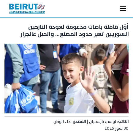
Ski
t
Toggle
conten
الصفحة الرئيسية
Navigation
أوّل قافلة باصات مدعومة لعودة النازحين
السوريين تعبر حدود المصنع… والحبل عالجرار
سياسة
اقتصاد
فنّ
رياضة
متفرقات
Podcast
من نحن
البحث
الكاتب:
لوسي بارسخيان |
المصدر:
نداء الوطن
عن:
30 تموز 2025