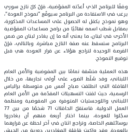
وفقًا للبرنامج الذي أعدّته المفوّضية، فإنّ كلّ نازح سوري
يرغب في الاستفادة من البرنامج سيوقّع “نموذج العودة”،
وهو نموذج يكفل له الحصول على المساعدات المذكورة،
بمقابل شطب اسمه نهائيًا من برامج مساعدات المفوّضية
الأخرى في لبنان، ما يعني أنه ما إن يغادر لبنان من ضمن
البرنامج ستسقط عنه صفة النازح مباشرة. وبالتالي، فإنّ
الفرصة الوحيدة لتراجع هؤلاء عن قرار العودة هي قبل
توقيع النموذج.
هذه العملية منسّقة تمامًا بين المفوضية والأمن العام
اللبناني، وقد سُلّط الضوء على أولى تجاربها، من خلال
القافلة التي انطلقت صباح أمس من متوسطة برالياس
الرسمية، حيث لفتت التسهيلات المقدّمة من الأمن العام
اللبناني واللوجستيات المتوفرة من المفوضية ومنظمة
العمل الدولية. فاستقلّ الحافلات 71 شخصًا من بين 77
سجّلوا للعودة، بينما اختار أربعة منهم أن يغادروا
بوسائلهم الخاصة، وتراجع اثنان في آخر لحظة عن قرارهما
بالعودة. وقد واكبت قافلة المغادرين دورية من الجيش