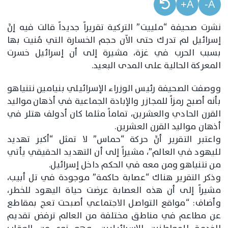
A+
A-
نشرت صحيفة “ملييت” التركية تقريراً جديداً قالت فيه إنَّ
إسرائيل لم تدرك حتى الآن حجم الخسارة التي مُنيت بها
بسبب الحرب في غزة، مشيرة إلى أن إسرائيل خسرت
المعركة الحالية على المدى البعيد.
ووصفت الصحيفة رئيس الوزراء الإسرائيلي بنيامين نتنياهو
بأنه أصبح رمزاً للمجازر والإبادة الجماعية في أذهان مواليد
القرن الحادي والعشرين، تماماً مثلما كان أدولف هتلر في
أذهان مواليد القرن العشرين.
واعتبر التقرير أنَّ حركة “حماس” لا تمثل “أكبر تهديد
لليهود في العالم”، مشيراً إلى أن التهديد الحقيقي يأتي
من نتنياهو ومن معه في الحكم داخل إسرائيل.
وذكر التقرير هناك “عصابة حاكمة” موجودة في تل أبيب،
مشيراً إلى أن هذه العصابة عرضت حياة اليهود للخطر،
وأضاف: “مواقع التواصل الاجتماعي أصبحت تعج بمقاطع
عن مطاعم في مناطق مختلفة من العالم ترفض تقديم