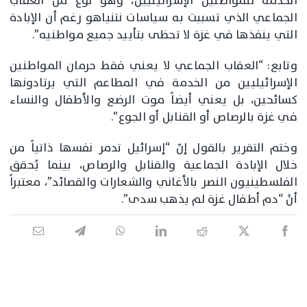
الخدمة للمواطنين الإسرائيليين، وهو نوع من العقاب
الجماعي الذي تسببت به سياسات نتنياهو رغم أن الإبادة
التي ينفذها في غزة لا تحظى بتأييد جميع مواطنيه”.
وتابع: “العقاب الجماعي لا يعني فقط حرمان المواطنين
الإسرائيليين من الخدمة في المطاعم التي يرتادونها
كسائحين، بل يعني أيضاً موت الرضع والأطفال والنساء
في غزة بالرصاص أو القنابل أو الجوع”.
وختم التقرير بالقول إنّ “إسرائيل تدمر نفسها ذاتياً من
خلال الإبادة الجماعية والقنابل والرصاص، بينما يُحقق
الفلسطينيون النصر بالأغاني والشعارات والقصائد”، معتبراً
أنَّ “دم أطفال غزة لم يذهب سدى”.