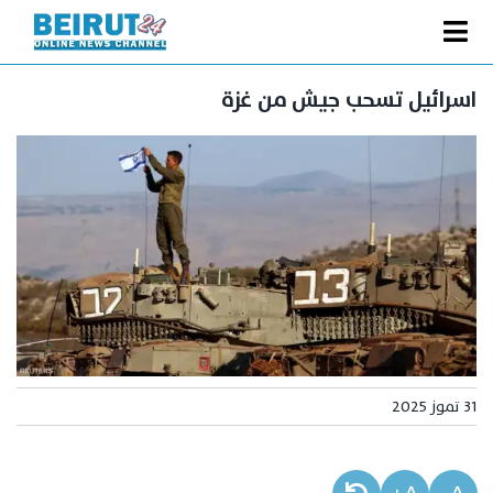
Ski
t
Toggle
conten
الصفحة الرئيسية
Navigation
اسرائيل تسحب جيش من غزة
سياسة
اقتصاد
فنّ
رياضة
متفرقات
Podcast
من نحن
31 تموز 2025
البحث
عن: