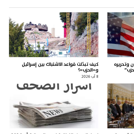
 وتحريره
كيف تبدّلت قواعد الاشتباك بين إسرائيل
حزب”
و«الحزب»؟
8 آب 2026