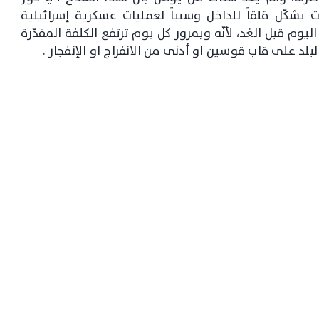
ات يشكّل قلقاً للداخل وسبباً لعمليات عسكرية إسرائيلية
ليوم قبل الغد، لأنّه وبمرور كل يوم ترتفع الكلفة المقدّرة
د على قاب قوسين او أدنى من الانفراج او الإنفجار .