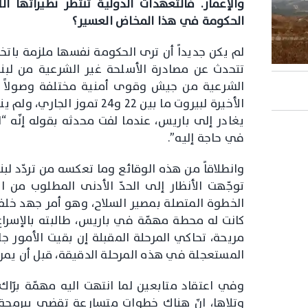
والإعمار. فالتعهدات الدولية تنتظر نظيراتها ال
الحكومة في هذا المخاض العسير؟
لم يكن جديداً أن ترى الحكومة نفسها ملزمة باتخ
تتحدث عن مصادرة الأسلحة غير الشرعية من ل
الشرعية من جيش وقوى أمنية مختلفة وصولاً إلى
الأخيرة لبيروت ما بين 22 و24
يغادر إلى باريس، عندما لفت محدثه بقوله إنّه “ل
في حاجة إليه”.
وانطلاقاً من هذه الوقائع وما تعكسه من تردّد لب
توجّهت الأنظار إلى الحدّ الأدنى المطلوب من ا
الخطوة المتصلة بمصير السلاح، وهو أمر جهد خلفه
كانت له محطة مهمّة في باريس، طالبته بالإسراع
مريحة، تحاكي المرحلة المقبلة إن بقيت الأمور 
المستعجلة في هذه المرحلة الدقيقة، قبل أن يمر 
وفي اعتقاد متابعين لما انتهت اليه مهمّة برّاك
وتلاها، انّ هناك خطوات متسارعة تقضي ببرمجة