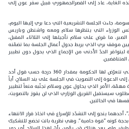
ه الغاية، عاد إلى القصرالجمهوري قبيل سفر عون إلى
حسومة، جاءت الجلسة التشريعية التي دعا بري إليها اليوم،
جلس الوزراء التي ينتظرها سلام ومعه واشنطن وباريس
لصبر، ما فرض على سلام تأجيلها إلى الثلاثاء المقبل،
يين موقف بري الذي يربط جدول أعمال الجلسة بما تضمّنه
 ليتوافر الحدّ الأدنى من الإجماع الذي يحول دون تطيير
المتناقضين.
وفي المعلومات، انّه وبالإضافة إلى الضغوط التي تتعرّض لها الحكومة بمقدار 360 درجة حسب قول أحد
ون إلى الدعوة إلى التصويت في الجلسة على بند السلاح، أياً
مهمّة، الأمر الذي يحاول عون وسلام تجنّبه منعاً لتطيير
مطلوب سيستقيل الفريق الوزاري الذي لن يفوز بالتصويت،
سها في الحالتين.
 أحدهما ينحو إلى التشدّد للإسراع في اتخاذ قرار الانتهاء
ه بحجة كونه “قوة حامية”. وهي نظرية باتت تخضع للتشكيك
طرف. ولم يعد هناك مَن يؤمن بأنّ لهذا السلاح أي دور