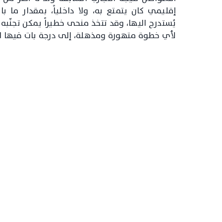
إقليمي كان يتمتع به، ولا داخلياً، بمقدار ما ب
يُستدرج اليها، وقد تتخذ منحى خطيراً يمكن تجنّبه ا
لأي خطوة متهورة ومذهلة، إلى درجة بات فيها البل