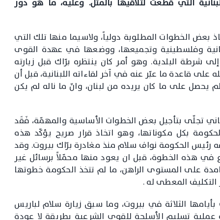
لبنانية التي قطعت لتلاقيها بالمثل. وعليه، ما هو دور
اذ بعض الخطوات المطلوبة دولياً، ولاسيما منها تلك التي
بنانية وفلسطينية وتجميعها، ووضعها في عهدة القوى
 شرطة البلدية. وهو أمر كان ينتظره برّاك قبل زيارته
 تموز الجاري، ولم ينله على قاعدة ما عبّر عنه في آخر لقاءاته اللبنانية، قبل أن
م يحصل على ما كان يريده من لبنان، وانّ ما ناله لم يكن
ناني تجلّى بتأجيل بعض الخطوات الأساسية والمهمّة، فَقَد
لحكومة بكل مكوناتها، وهو اتخاذ قرار صريح يؤكّد هذه
 رئيس الحكومة نواف سلام منذ مغادرة برّاك بيروت. وقد
 في هذه الخطوة، قبل ان يعود منها محمّلاً برسائل غير
جامدة على المستوى الراهن، ما لم تتخذ الحكومة خطوتها
التكليف المعطى له .
 بأيامها الثلاثة في بيروت، وما سبق زيارة سلام لباريس
 عملية تسليم الأسلحة للقوى الشرعية بطريقة لا عودة