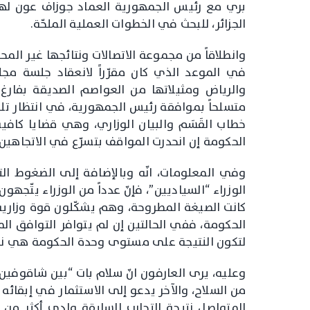
بري مع رئيس الجمهورية العماد جوزاف عون لهذ
الجزائر، للبحث في الخطوات العملية الملحّة.
وانطلاقاً من مجموعة الاتصالات ونتائجها غير الم
في الموعد الذي كان مقرّراً لانعقاد جلسة م
والرياض ومثيلاتها من العواصم الصديقة بفارغ ا
متسلحاً بموافقة رئيس الجمهورية، في انتظار تل
خطاب القَسَم والبيان الوزاري، وهي قضايا كافية
الحكومة إن انحدرت المواقف بتسرّع في الاتجاهين 
الوزراء “السياديين”، فإنّ عدداً من الوزراء يتّجه
كانت الصيغة المطروحة، وهم يشكّلون قوة وزارية 
الحكومة، ففي الحالتين إن لم يتوافر التوافق ال
لتكون النتيجة على مستوى وحدة الحكومة هي نف
وعليه، يرى العارفون انّ سلام بات “بين شاقوفين”،
من السلاح، والآخر يدعو إلى الاستثمار في إبقائ
المتواصل نتيجة التجارب السابقة ولدى أكثر من 