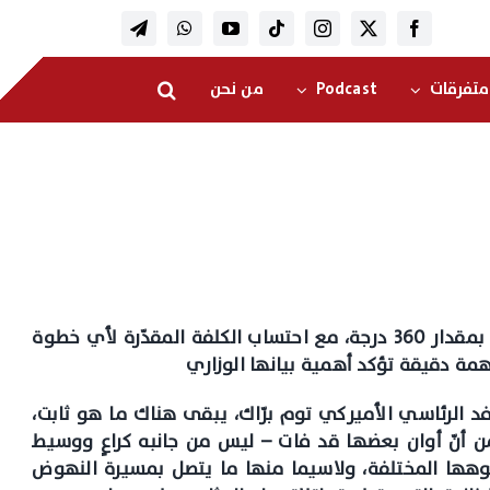
متفرقات
Podcast
من نحن
لم تعد الحكومة تتحمّل الضغوط التي تتعرّض لها بمقدار 360 درجة، مع احتساب الكلفة المقدّرة لأي خطوة
همة دقيقة تؤكد أهمية بيانها الوزاري
د الرئاسي الأميركي توم برّاك، يبقى هناك ما هو ثابت،
 أنّ أوان بعضها قد فات – ليس من جانبه كراعٍ ووسيط
جوهها المختلفة، ولاسيما منها ما يتصل بمسيرة النهوض