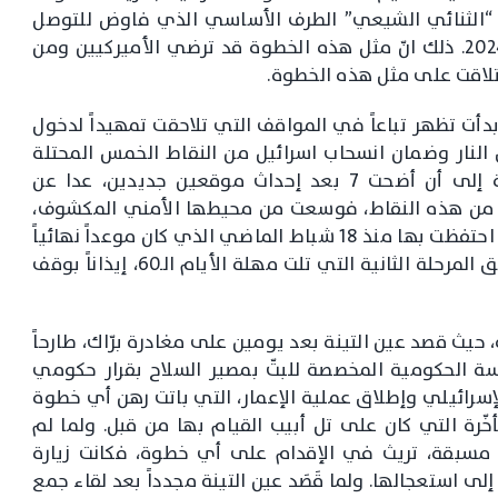
ا “الثنائي الشيعي” الطرف الأساسي الذي فاوض للتوصل
الى ما تمّ التفاهم عليه في 27 تشرين الثاني 2024. ذلك انّ مثل هذه الخطوة قد ترضي الأميركيين ومن
 تلاقت على مثل هذه الخطوة.
بدأت تظهر تباعاً في المواقف التي تلاحقت تمهيداً لدخول
 النار وضمان انسحاب اسرائيل من النقاط الخمس المحتلة
في جنوب لبنان، والتي زادت في الفترة الأخيرة إلى أن أضحت 7 بعد إحداث موقعين جديدين، عدا عن
ة من هذه النقاط، فوسعت من محيطها الأمني المكشوف،
إلى مدى أوسع من مجموعة التلال والمراكز التي احتفظت بها منذ 18 شباط الماضي الذي كان موعداً نهائياً
للانسحاب الكامل من الأراضي اللبنانية المحتلة وفق المرحلة الثانية التي تلت مهلة الأيام الـ60، إيذاناً بوقف
حيث قصد عين التينة بعد يومين على مغادرة برّاك، طارحاً
 الحكومية المخصصة للبتّ بمصير السلاح بقرار حكومي
سرائيلي وإطلاق عملية الإعمار، التي باتت رهن أي خطوة
ّرة التي كان على تل أبيب القيام بها من قبل. ولما لم
مسبقة، تريث في الإقدام على أي خطوة، فكانت زيارة
لى استعجالها. ولما قَصَد عين التينة مجدداً بعد لقاء جمع