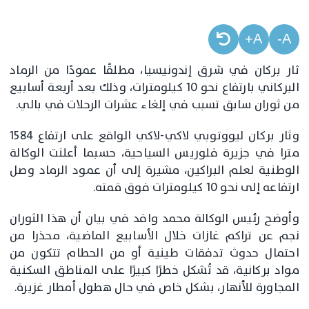
A+
A-
ثار بركان في شرق ​إندونيسيا​، مطلقًا عمودًا من الرماد
البركاني بارتفاع نحو 10 كيلومترات، وذلك بعد أربعة أسابيع
من ثوران سابق تسبب في إلغاء عشرات الرحلات في ​بالي​.
وثار بركان ليووتوبي لاكي-لاكي الواقع على ارتفاع 1584
مترا في جزيرة فلوريس السياحية، حسبما أعلنت الوكالة
الوطنية لعلم البراكين، مشيرة إلى أن عمود الرماد وصل
ارتفاعه إلى نحو 10 كيلومترات فوق قمته.
وأوضح رئيس الوكالة محمد وافد في بيان أن هذا الثوران
نجم عن تراكم غازات خلال الأسابيع الماضية، محذرا من
احتمال حدوث تدفقات طينية أو من الحطام تتكون من
مواد بركانية، قد تُشكل خطرًا كبيرًا على المناطق السكنية
المجاورة للأنهار، بشكل خاص في حال هطول أمطار غزيرة.