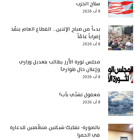
سلاح الحزب
8 آب 2026
بدءاً من صباح الإثنين… القطاع العام ينفّذ
إضراباً عامّاً
8 آب 2026
مجلس ثورة الأرز يطالب بتعديل وزاري
وإعلان حال طوارئ
8 آب 2026
معقول تشتّي بآب؟
8 آب 2026
بالصورة- تفكيك شبكتين منظّمتين للدعارة
في الحمرا