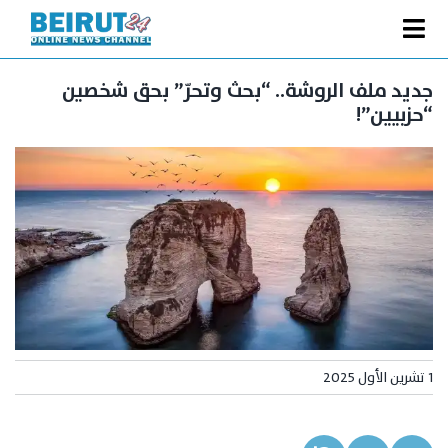
Ski
t
Toggle
conten
الصفحة الرئيسية
Navigation
جديد ملف الروشة.. “بحث وتحرّ” بحق شخصين
“حزبيين”!
سياسة
اقتصاد
فنّ
رياضة
متفرقات
Podcast
من نحن
1 تشرين الأول 2025
البحث
عن: