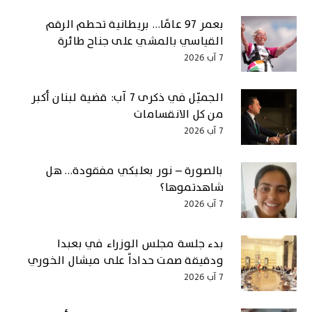
بعمر 97 عامًا… بريطانية تحطم الرقم
القياسي بالمشي على جناح طائرة
7 آب 2026
الجميّل في ذكرى 7 آب: قضية لبنان أكبر
من كل الانقسامات
7 آب 2026
بالصورة – نور بعلبكي مفقودة… هل
شاهدتموها؟
7 آب 2026
بدء جلسة مجلس الوزراء في بعبدا
ودقيقة صمت حداداً على ميشال الخوري
7 آب 2026