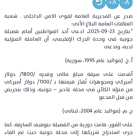
A+
A-
صدر عن المديرية العامة لقوى الامن الداخلي ـ شعبة
العلاقات العامة البلاغ الآتي:
“بتاريخ 23-09-2025، ادعى أحد المواطنين أمام فصيلة
جونية في وحدة الدرك الإقليمي، أن العاملة المنزلية
لديه، وتدعى
أ. ح. (مواليد عام 1995، سورية)
أقدمت على سرقة مبلغ مالي وقدره /1800/ دولار
أميركي ومجوهرات تُقدّر قيمتها بـ /1100/ دولار أميركي
من منزله الكائن في محلة غادير – جونية، وذلك بتحريض
من قبل المدعو
ج. م. (مواليد عام 2004، لبناني)
على الفور، قامت دورية من الفصيلة بتوقيف السارقة، كما
جرى استدراج شريكها إلى محلة جونية حيث تم القاء