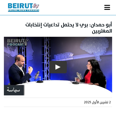
Ski
t
Toggle
conten
الصفحة الرئيسية
Navigation
أبو حمدان: بري لا يحتمل تداعيات إنتخابات
المغتربين
سياسة
اقتصاد
فنّ
رياضة
متفرقات
Podcast
من نحن
2 تشرين الأول 2025
البحث
عن: