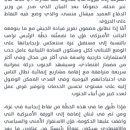
غير محله، خصوصًا بعد البيان الذي صدر عن وزير
الدفاع العميد ميشال منسى، والذي وضع فيه النقاط
على الحروف.
أمّا إذا تطابق مضمون تقرير قيادة الجيش مع ما يتوقعه
الجانب الأميركي فإن ما تضمنّته خطّة الرئيس ترامب
بالنسبة إلى مستقبل غزة ستنعكس بإيجابياتها على
الوضع اللبناني ككل، وستكون الساحة اللبنانية عامل جذب
لاستثمارات خارجية واسعة في أكثر من مجال وفي أكثر
من مضمار اقتصادي، وسيشهد الجنوب حركة عمرانية
سريعة مترافقة مع إقامة مشاريع إنمائية تطال الناس
في احتياجاتهم اليومية وفي المدى الممكن الوصول
إليه على مستوى تحسين الخدمات وتوفير فرص عمل
لعدد كبير من أبناء الجنوب.
فإذا طُبق ما في هذه الخطّة من نقاط إيجابية في غزة،
ومن ثم في لبنان إضافة إلى الورقة الأميركية التي
وافقت عليها الحكومة، فإن الاستقرار الأمني والسياسي
والاقتصادي سيكون عنوانًا رئيسيًا من عناوين ما بعد