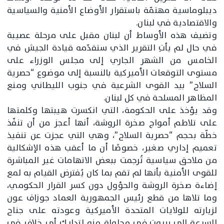
ديبلوماسية مهتمّة باستقرار الأوضاع الأمنية والسياسية
والاقتصادية في لبنان.
وتضيف هذه الأوساط أن لبنان مقبل على مرحلة عصيبة
في حال لم يأتِ التقرير الذي ستقدّمه قيادة الجيش في
الخامس من الشهر الجاري إلى مجلس الوزراء على
مستوى التوقعات الأميركية بالنسبة إلى موضوع “حصرية
السلاح” بيد القوى الشرعية في جنوب الليطاني ومنع
المظاهر المسلحة في كل لبنان.
وقد يؤخذ على الحكومة، التي انكسرت هيبتها وكلمتها
على تلاطم أمواج صخرة الروشة، أنها أعجز من أن تنفّذ
خطّة بحجم “حصرية السلاح”، وهي التي عجزت عن تنفيذ
تعميم إداري صغير، خصوصًا أن ما أعقب هذه الإشكالية
من ملاحق سياسية تُرجمت ببعض الاتهامات غير المباشرة
للقوى الأمنية بأنها لم تقم بما كان يُفترض القيام به لمع
إضاءة صخرة الروشة والحؤول دون كسر القرار الحكومي،
وما تلاها من قطع رئيس الجمهورية العماد جوزاف عون
لزيارته للولايات المتحدة الأميركية وعودته على جناح
السرعة إلى بيروت في محاولة منه لتدارك أي خلاف في