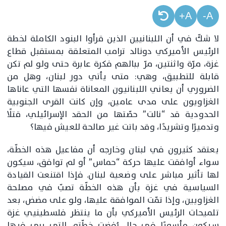
A+
A-
لا شكّ في أن اللبنانيين الذين قرأوا البنود الكاملة لخطة
الرئيس الأميركي دونالد ترامب المتعلقة بمستقبل قطاع
غزة، مرّة واثنتين، مرّ ببالهم فكرة عابرة حتى ولو لم تكن
قابلة للتطبيق، وهي: متى يأتي دور لبنان، وهل من
الضروري أن يعاني اللبنانيون المعاناة نفسها التي عاناها
الغزاويون على مدى عامين، وإن كانت القرى الجنوبية
الحدودية قد “نالت” حصّتها من الحقد الإسرائيلي، قتلًا
وتدميرًا وتشريدًا، وقد باتت غير صالحة للعيش فيها؟
يعتقد كثيرون في لبنان وخارجه أن مفاعيل هذه الخطّة،
سواء أوافقت عليها حركة “حماس” أو لم توافق، سيكون
لها تأثير مباشر على وضعية لبنان. فإذا اقتنعت القيادة
السياسية في غزة بأن هذه الخطّة تصبّ في مصلحة
الغزاويين، وإذا تمّت الموافقة عليها، ولو على مضض، بعد
تلميحات الرئيس الأميركي بأن ما ينتظر فلسطينيي غزة
سيكون مأسويًا في حال رُفضت خطّته، التي يرى فيها