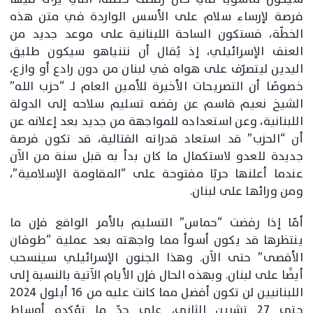
فرصة لإرساء سلام على الأسس الواردة في متن هذه
الخطّة، فستكون الساحة اللبنانية على موعد جديد من
العنف الإسرائيلي، إذ يُقال أن نتنياهو سيكون طليق
اليدين ليتصرّف على هواه في لبنان من دون رادع أو وازع،
خصوصًا أن التصريحات الأخيرة للأمين العام لـ “حزب الله”
الشيخ نعيم قاسم عن رفضه تسليم سلاحه إلى الدولة
اللبنانية، وعن استعداده للمواجهة من جديد بعد إعلانه عن
أن “الحزب” قد استعاد قدراته القتالية، قد تكون فرصة
جديدة للعدو لاستكمال ما كان بدأ به قبل سنة من الآن
عندما أعلنها حربًا مفتوحة على “المقاومة الإسلامية”،
ومن ورائها على لبنان.
أمّا إذا رفضت “حماس” التسليم بالأمر الواقع فإن ما
ينتظرها قد يكون أسوأ مما واجهته بعد عملية “طوفان
الأقصى” حتى الآن. وهذا الجنون الإسرائيلي سينسحب
أيضًا على لبنان. وبهذه الحال فإن الأيام الآتية بالنسبة إلى
اللبنانيين لن تكون أفضل مما كانت عليه من 16 أيلول 2024
حتى 27 تشرين الثاني، على حدّ ما تؤكده أوساط