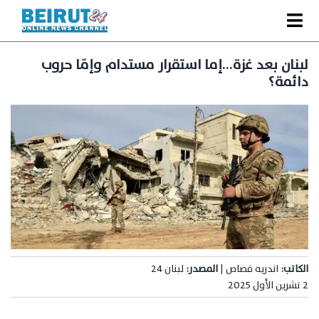
Ski
t
Toggle
conten
الصفحة الرئيسية
Navigation
لبنان بعد غزة…إما استقرار مستدام وإمّا حروب
دائمة؟
سياسة
اقتصاد
فنّ
رياضة
متفرقات
Podcast
من نحن
الكاتب:
اندريه قصاص |
المصدر:
لبنان 24
2 تشرين الأول 2025
البحث
عن: