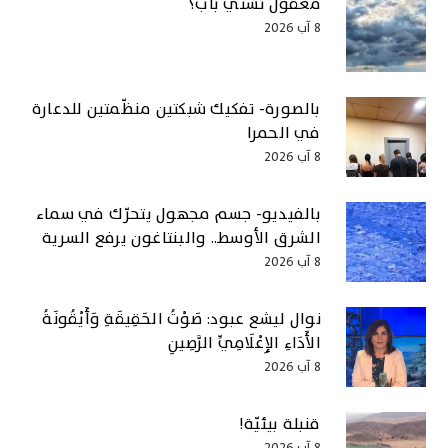
معقول تشتّي بآب؟
8 آب 2026
بالصورة- تفكيك شبكتين منظّمتين للدعارة
في الحمرا
8 آب 2026
بالفيديو- جسم مجهول يتحرّك في سماء
الشرق الأوسط.. والبنتاغون يرفع السرية
8 آب 2026
نوال ليشع عبود: صَوْتُ الحَقِيقَةِ وَأَيْقُونَةُ
الأَدَاءِ الإِعْلَامِيِّ الرَّصِينِ
8 آب 2026
قنبلة بيئيّة!
8 آب 2026