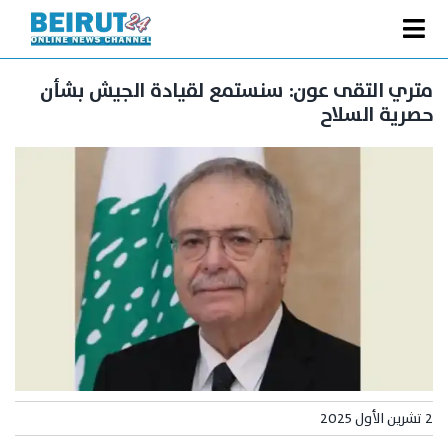
Ski
t
Toggle
conten
الصفحة الرئيسية
Navigation
متري التقى عون: سنستمع لقيادة الجيش بشأن
حصرية السلاح
سياسة
اقتصاد
فنّ
رياضة
متفرقات
Podcast
من نحن
البحث
2 تشرين الأول 2025
عن: