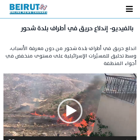
Ski
t
Toggle
conten
الصفحة الرئيسية
Navigation
بالفيديو- إندلاع حريق في أطراف بلدة شحور
سياسة
اندلع حريق في أطراف بلدة شحور من دون معرفة الأسباب،
اقتصاد
وسط تحليق للمسيّرات الإسرائيلية على مستوى منخفض في
فنّ
أجواء المنطقة
رياضة
مشغل
الفيديو
متفرقات
Podcast
من نحن
البحث
عن: