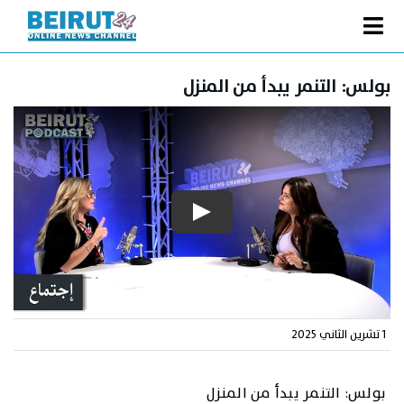
Ski
t
Toggle
conten
الصفحة الرئيسية
Navigation
بولس: التنمر يبدأ من المنزل
سياسة
اقتصاد
فنّ
رياضة
متفرقات
Podcast
من نحن
1 تشرين الثاني 2025
البحث
عن:
بولس: التنمر يبدأ من المنزل