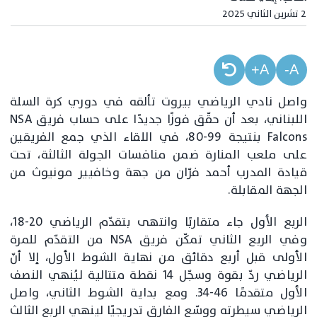
2 تشرين الثاني 2025
A+
A-
واصل نادي الرياضي بيروت تألقه في دوري كرة السلة
اللبناني، بعد أن حقّق فوزًا جديدًا على حساب فريق NSA
Falcons بنتيجة 99-80، في اللقاء الذي جمع الفريقين
على ملعب المنارة ضمن منافسات الجولة الثالثة، تحت
قيادة المدرب أحمد فرّان من جهة وخافيير مونيوث من
الجهة المقابلة.
الربع الأول جاء متقاربًا وانتهى بتقدّم الرياضي 20-18،
وفي الربع الثاني تمكّن فريق NSA من التقدّم للمرة
الأولى قبل أربع دقائق من نهاية الشوط الأول، إلا أنّ
الرياضي ردّ بقوة وسجّل 14 نقطة متتالية ليُنهي النصف
الأول متقدمًا 46-34. ومع بداية الشوط الثاني، واصل
الرياضي سيطرته ووسّع الفارق تدريجيًا لينهي الربع الثالث