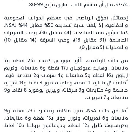
74-57، قبل أن يحسم اللقاء بفارق مريح 99-80.
إحصائيًا، تفوّق الرياضي في معظم الجوانب الهجومية
والدفاعية، إذ بلغت نسبة تسديده 50% مقابل 44% لـNSA،
كما تفوّق في المتابعات (44 مقابل 36)، وفي التمريرات
الحاسمة (31 مقابل 18)، وفي السرقة (14 مقابل 10)
والتصديات (5 مقابل 0).
من جانب الرياضي، تألّق موريس كيمب بـ26 نقطة و7
متابعات، وهايك غيوكجيان بـ17 نقطة و6 متابعات، وكريم
زينون بـ16 نقطة و5 متابعات و4 سرقات و2 تصدي، فيما
أضاف بلال طبارة 11 نقطة، وعلي منصور 8 نقاط و13 تمريرة
حاسمة و4 متابعات و3 سرقات، وبيرين بوفورد 8 نقاط و9
متابعات و7 تمريرات.
أما من جانب NSA، فبرز ماكاي ريتشارد بـ23 نقطة و9
متابعات و6 تمريرات، وتورن جونز بـ15 نقطة و6 متابعات،
وكريستوف خليل بـ12 نقطة، ودوماغوج بروليتا بـ10 نقاط