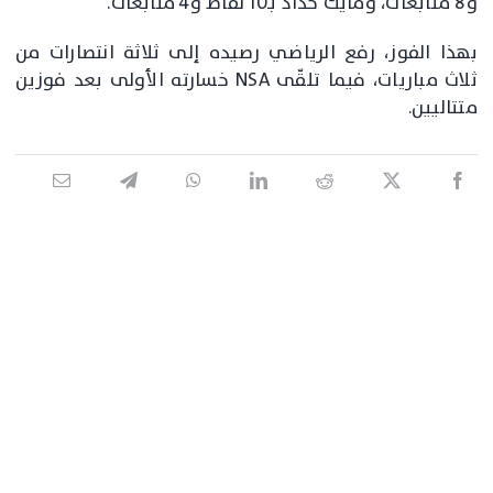
و8 متابعات، ومايك حداد بـ10 نقاط و4 متابعات.
بهذا الفوز، رفع الرياضي رصيده إلى ثلاثة انتصارات من
ثلاث مباريات، فيما تلقّى NSA خسارته الأولى بعد فوزين
متتاليين.