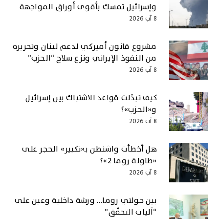
وإسرائيل تمسك بأقوى أوراق المواجهة
8 آب 2026
مشروع قانون أميركي لدعم لبنان وتحريره
من النفوذ الإيراني ونزع سلاح “الحزب”
8 آب 2026
كيف تبدّلت قواعد الاشتباك بين إسرائيل
و«الحزب»؟
8 آب 2026
هل أخطأت واشنطن بـ«تكبير» الحجر على
«طاولة روما 2»؟
8 آب 2026
بين جولتي روما… ورشة داخلية وعين على
“آليات التحقّق”