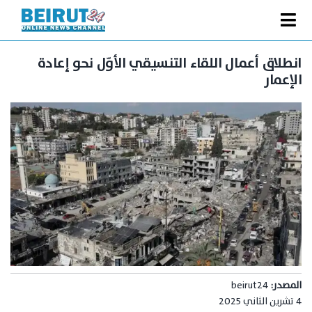
Ski
t
Toggle
conten
الصفحة الرئيسية
Navigation
انطلاق أعمال اللقاء التنسيقي الأوّل نحو إعادة
الإعمار
سياسة
اقتصاد
فنّ
رياضة
متفرقات
Podcast
من نحن
البحث
المصدر:
beirut24
عن:
4 تشرين الثاني 2025