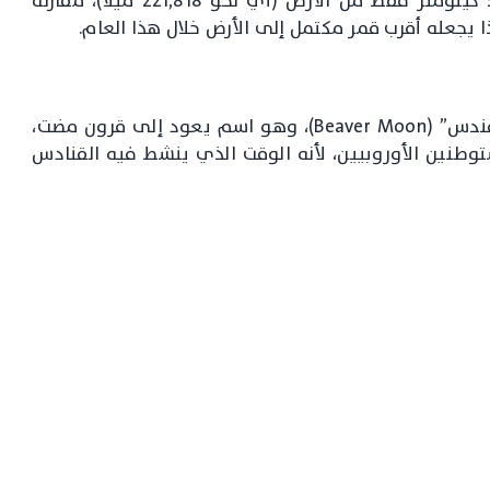
ومن المتوقع أن يكون القمر على بعد 357,000 كيلومتر فقط من الأرض (أي نحو 221,818 ميلاً)، مقارنةً
ويُعرف قمر تشرين الثاني تقليدياً باسم “قمر القندس” (Beaver Moon)، وهو اسم يعود إلى قرون مضت،
توطنين الأوروبيين، لأنه الوقت الذي ينشط فيه القنادس