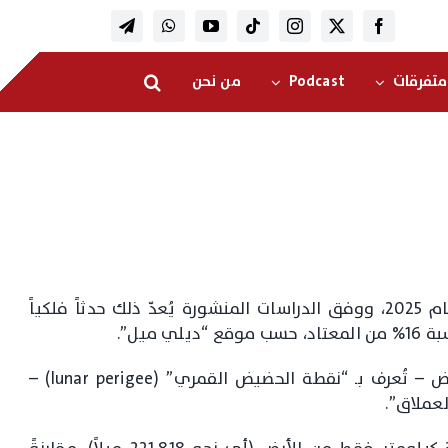
متفرقات
Podcast
من نحن
مساء الأربعاء، سيظهر أكبر “قمر عملاق” في عام 2025، ووفق الدراسات المنشورة يُعدّ ذلك حدثاً فلكياً
رض
–
تُعرف بـ “نقطة الحضيض القمري” (lunar perigee)
–
لعملاق”.