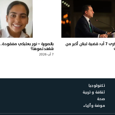
الجميّل في ذكرى 7 آب: قضية لبنان أكبر من
بالصورة – نور بعلبكي مفقودة…
شاهدتموها؟
7 آب 2026
تكنولوجيا
ثقافة و تربية
صحة
موضة وأزياء