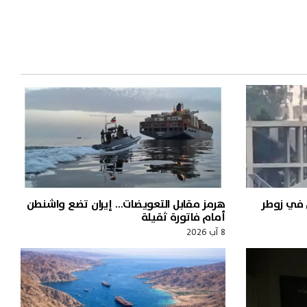
ل في زوطر
هرمز مقابل التعويضات… إيران تضع واشنطن
أمام فاتورة ثقيلة
8 آب 2026