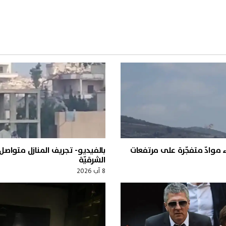
ء موادّ متفجّرة على مرتفعات
بالفيديو- تجريف المنازل متواص
الشرقيّة
8 آب 2026