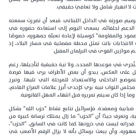
لا انهيار شامل ولا تعافيَ حقيقي.
رميم صورته في الداخل اللبناني. فبعد أن تضررت سمعته
ن الدعم لحلفائه، يسعى اليوم إلى استعادة حضوره في
صمود والمقاومة” كوسيلة لإعادة تعبئة جمهوره، خصوصًا
ه الانتخابات باتت تمثل محطة مفصلية في مسار البلاد، إذ
م موازين القوى في البرلمان المقبل.
ُجرى في موعدها المحدد، ولا نية حقيقية لتأجيلها، رغم
 بل على العكس، يبدو أن بعض الأطراف يرى فيها فرصة
وضع الداخلي والاستعداد للمرحلة التي تليها. وتبرز
 مجلس النواب نبيه بري كإحدى أبرز علامات الصراع القادم،
ا إذا كان سيتم تمريره قبل انتهاء المهل القانونية.
ضبابية ومعقدة. فإسرائيل تتابع نشاط “حزب الله” بشكل
ة، وتعرف جيدًا أن “الحزب” ما زال يمتلك ترسانة كبيرة من
ن قدراته ليست في ذروتها كما كانت في السابق. “الحزب”،
هوره، وأن يبعث برسائل بأنه لا يزال الرقم الأصعب في