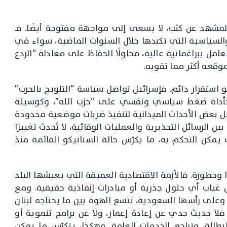
المشهد عن كثب، لا يسعى إلى مواجهة مفتوحة أيضًا. فـ
ة والسياسية التي تكبدها خلال السنوات الماضية، سواء في
عامل ببراغماتية عالية، محاولًا الحفاظ على معادلة “الردع
وقعه أكثر مما تقويه.
و استقرار دائم. فإسرائيل تواصل سياسة “التلويح بالحرب”
، كأداة ضغط سياسي ونفسي على “حزب الله”، وكوسيلة
ل بعض الأحداث الميدانية لتنفيذ ضربات موضعية محدودة
ين الرسائل التحذيرية والعمليات الوقائية، لا تُحدث تغييرًا
ى يمكن التحكم به، ما يكرّس حالة الستاتيكو القائمة منذ
ًا وخطورة. فالأزمة الاقتصادية العميقة التي يعيشها البلد
غياب أي حلول جذرية أو مبادرات إنقاذية حقيقية. ومع
 وعلى رأسها السعودية، تتسع الهوة بين ما يحتاجه لبنان
فلا حديث جدي عن إعادة إعمار، ولا عن برامج تنموية أو
بطالة، وتراجع الخدمات العامة. وهكذا، يتكرّس ما يمكن