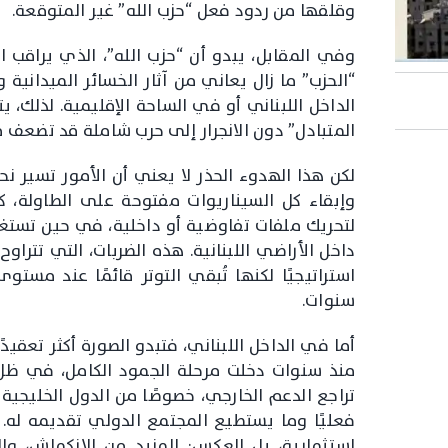
وقلقها من ردود فعل “حزب الله” غير المتوقعة.
وفي المقابل، يبدو أن “حزب الله”، الذي يراقب 
“الحزب” ما زال يعاني من آثار الخسائر الميداني
الداخل اللبناني أو في الساحة الإقليمية. لذلك، يت
المتبادل” دون الانجرار إلى حرب شاملة قد تضعف م
لكن هذا الهدوء الحذر لا يعني أن الأمور تسير نح
وإبقاء كل السيناريوات مفتوحة على الطاولة
لتحريك ملفات تفاوضية أو داخلية، في حين تستغ
داخل الأراضي اللبنانية. هذه الضربات، التي تتراوح ب
استراتيجيًا لكنها تُبقي التوتر قائمًا عند مستو
سنوات.
أما في الداخل اللبناني، فتبدو الصورة أكثر تعقيد
منذ سنوات دخلت مرحلة الجمود الكامل، في ظل 
تراجع الدعم الخارجي، خصوصًا من الدول الخليجية
فعليًا وما يستطيع المجتمع الدولي تقديمه له. 
استثمارية، بل العكس: المزيد من الانكماش، وال