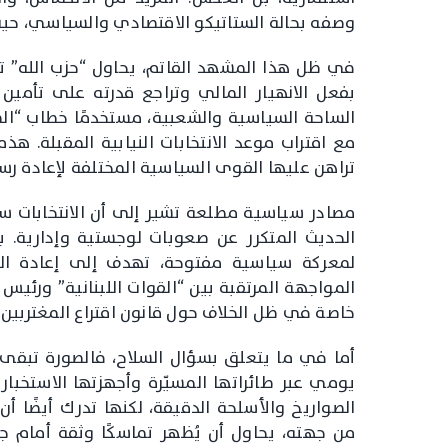
وصفه بحالة الستاتيكو الاقتصادي والسياسي، حيث 
في ظل هذا المشهد القاتم، يحاول “حزب الله” ت
بفعل الانهيار المالي وتراجع قدرته على تأمي
الساحة السياسية والشعبية، مستخدمًا خطاب “ال
مع اقتراب موعد الانتخابات النيابية المقبلة. هذ
تراهن عليها القوى السياسية المختلفة لإعادة رس
مصادر سياسية مطلعة تشير إلى أن الانتخابات ست
الحديث المتكرر عن صعوبات لوجستية وإدارية.
لمعركة سياسية مفتوحة، تهدف إلى إعادة التم
المواجهة المرتقبة بين “القوات اللبنانية” ورئيس
خاصة في ظل الخلاف حول قانون اقتراع المغتربين وم
أما في ما يتعلق بسؤال السلاح، فالصورة تبقى 
يومي عبر طائراتها المسيّرة وأجهزتها الاستخباري
الصواريخ والأسلحة الدقيقة، لكنها تدرك أيضًا أ
من جهته، يحاول أن يُظهر تماسكًا وثقة أمام جم