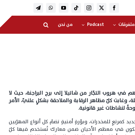
متفرقات
Podcast
من نحن
 في هروب التجّار من شاتيلا إلى برج البراجنة، حيث لا
لة، وغابت كلّ مظاهر الرقابة والملاحقة بشكلٍ علنيّ، الأمر
ةً لنشاطات غير قانونية.
د كمرتعٍ للمخدرات، وبؤرةٍ أمنيةٍ تضمّ كل أنواع المهرّبين
شتبكون في معظم الأحيان ضمن معارك تُستخدم فيها كلّ