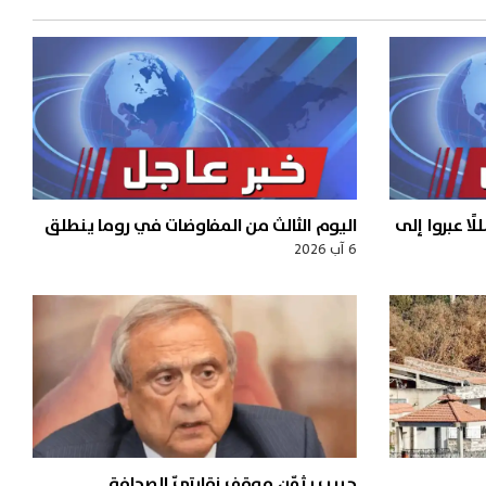
يلي: إعادة 15 متسللًا عبروا إلى
اليوم الثالث من المفاوضات في روما ينطلق
6 آب 2026
حبيب يثمّن موقف نقابتيّ الصحافة