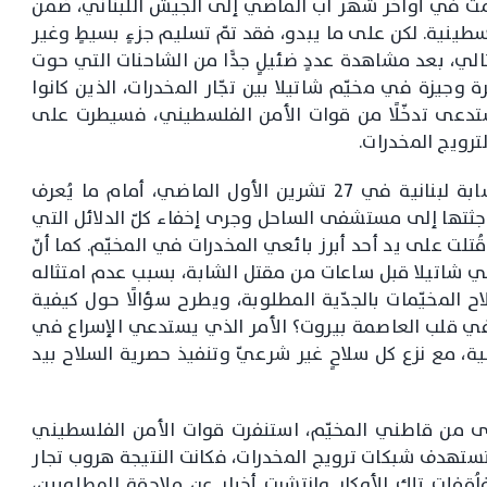
لّمت في أواخر شهر آب الماضي إلى الجيش اللبناني، ضمن
طينية. لكن على ما يبدو، فقد تمّ تسليم جزءٍ بسيطٍ وغير
لي، بعد مشاهدة عددٍ ضئيلٍ جدًّا من الشاحنات التي حوت
 وجيزة في مخيّم شاتيلا بين تجّار المخدرات، الذين كانوا
 استدعى تدخّلًا من قوات الأمن الفلسطيني، فسيطرت على
ترويج المخدرات.
في هذا الإطار، لا بدّ من التذكير بحادثة مقتل شابة لبنانية في 27 تشرين الأول الماضي، أمام ما يُعرف
ت جثتها إلى مستشفى الساحل وجرى إخفاء كلّ الدلائل التي
 قُتلت على يد أحد أبرز بائعي المخدرات في المخيّم. كما أنّ
 شاتيلا قبل ساعات من مقتل الشابة، بسبب عدم امتثاله
المخيّمات بالجدّية المطلوبة، ويطرح سؤالًا حول كيفية
 قلب العاصمة بيروت؟ الأمر الذي يستدعي الإسراع في
ية، مع نزع كل سلاحٍ غير شرعيّ وتنفيذ حصرية السلاح بيد
شكاوى من قاطني المخيّم، استنفرت قوات الأمن الفلسطيني
ٍ تستهدف شبكات ترويج المخدرات، فكانت النتيجة هروب تجار
فاُقفلت تلك الأوكار وانتشرت أخبار عن ملاحقة المطلوبين،