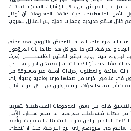
ضرًا بين الطرفَيْن من خلال الإشارات المسرّبة لتفكيك
ل الأمن الفلسطيني، حيث كشفت المعلومات أنّ أوكار
ن خلال سلالم حديدية وممرّات خفيّة بين المنازل للهروب
هى بالسيطرة على المبنى المختصّ بالترويج في مخيّم
لرصد والمراقبة، لكن ما نفع كل هذا طالما بات المروّجون
ة لبيروت، حيث يوجد تجمّع للاجئين الفلسطينيين يُعرف
دالة، ممّا يعني أنّ الآفة انتقلت إلى مكان آخر ولم يحصل
 زالت سائدة والمطلوب إجراءات أمنية غير مسبوقة من
شرون في مناطق أخرى من ضمنها قرى بقاعية وصولًا إلى
ية يتنقّل ضمنها هؤلاء، ويسترزقون من خلال موت شبّانٍ
لتنسيق قائم بين بعض المجموعات الفلسطينية لتهريب
يّ من جهات فلسطينية معروفة، ما يمنع سيطرة الأمن
ا الكلمة للفاعلين ولمن يقوم بالنشاطات الممنوعة. وأُفيد
ما ساهم في هروبهم إلى برج البراجنة، حيث لا تتخطّى