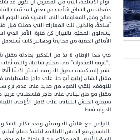
أنواع الأسلحة، التي من المفترض أن تكون قد سُ
دفعات من السلاح سُلّمت من بعض المخيّمات الفلس
صالحٍ وفق المعلومات التي انتشرت في اليوم التا
أسلحةً، والدليل تلك المعارك التي حصلت قبل فترة
يشعلون المخيّم بالنيران كلّ فترة، الأمر الذي
الأماكن الخفية من مخابئ ودهاليز كانت تُستعمل ل
بـ”غرفة المخدرات” في مخيّم شاتيلا، والتي نُقل
تشير إلى كيفية حصول الجريمة، ليتبيّن لاحقًا أنّها
مقتل الشاب إيليو أبو حنا على حاجز فلسطيني في
للتوقف، يُلقي الضوء من جديد على عدم نزع سلاح 
مقتل مواطن لبناني على حاجز فلسطيني غريب في
سيطرة الجيش اللبناني على كامل الأراضي اللبنان
الدولة فقط.
بالتزامن مع هاتَيْن الجريمتَيْن وبعد تكاثر ال
بالتنسيق مع الجيش اللبناني، لتنفيذ حملةٍ أمنية
السمّ الأبيض إلى مخيّم برج البراجنة والمريجة، 