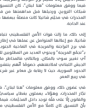
فيما ووفق معلومات “هنا لبنان”، كان التنسيق حا
شبكات الترويج، ورحيلها قبل مداهمتها من قب
المخدرات في مخيّم شاتيلا كانت متصلةً ببعضها م
عند الحاجة.
إلى ذلك، ما زالت قوات الأمن الفلسطيني تتبا
شاتيلا، مع إعلانها المتواصل عن عملها في إطار ا
في برج البراجنة والمريجة في الضاحية الجنوبي
بـ”تجمّع المريجة” ويحوي العديد من المطلوبين للع
أي تغيير سوى بالمكان، وبالتالي فالمخاطر ما
الجيش اللبناني لملاحقتهم، خصوصًا أنّهم ينت
الحدود السورية، حيث لا رقابة بل معابر غير شرع
في ربيع العمر.
في غضون ذلك، ووفق معلومات “هنا لبنان”، فا
تجّار المخدرات، وهؤلاء يعملون بغطاءٍ سياس
والقانون إلّا على قلّة توجد داخل المخيّمات، فيم
بأنّ التنسيق كان كاملًا مع الأمن الفلسطيني 