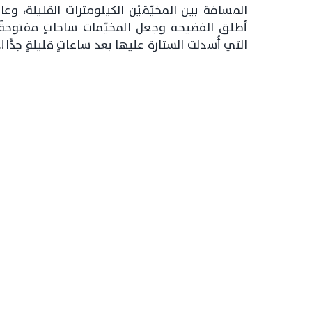
المسافة بين المخيّمَيْن الكيلومترات القليلة، وغ
أطلق الفضيحة وجعل المخيّمات ساحاتٍ مفتوحةً 
التي أُسدلت الستارة عليها بعد ساعاتٍ قليلةٍ جدًّا!.