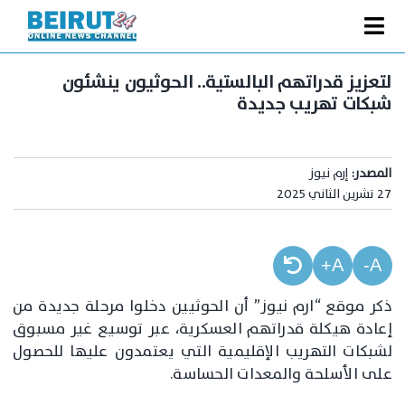
Ski
t
Toggle
conten
الصفحة الرئيسية
Navigation
لتعزيز قدراتهم البالستية.. الحوثيون ينشئون
شبكات تهريب جديدة
سياسة
اقتصاد
المصدر:
إرم نيوز
فنّ
27 تشرين الثاني 2025
رياضة
متفرقات
A+
A-
Podcast
ذكر موقع “ارم نيوز” أن الحوثيين دخلوا مرحلة جديدة من
إعادة هيكلة قدراتهم العسكرية، عبر توسيع غير مسبوق
من نحن
لشبكات التهريب الإقليمية التي يعتمدون عليها للحصول
البحث
على الأسلحة والمعدات الحساسة.
عن: