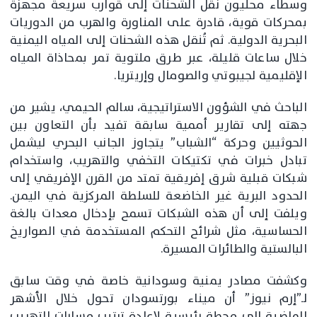
وسطاء محليون نقل الشحنات إلى قوارب سريعة مجهزة
بمحركات قوية، قادرة على المناورة والهرب من الدوريات
البحرية الدولية. ثم تُنقل هذه الشحنات إلى المياه اليمنية
خلال ساعات قليلة، عبر طرق ملتوية تمر بمحاذاة المياه
الإقليمية لجيبوتي والصومال وإريتريا.
الباحث في الشؤون الاستراتيجية، سالم الحيمي، يشير من
جهته إلى تقارير أممية سابقة تفيد بأن التعاون بين
الحوثيين وحركة “الشباب” يتجاوز الجانب البحري ليشمل
تبادل خبرات في تكتيكات التخفي والتهريب، واستخدام
شبكات قبلية شرق إفريقية تمتد من القرن الإفريقي إلى
الحدود البرية غير الخاضعة للسلطة المركزية في اليمن.
ويلفت إلى أن هذه الشبكات تسمح بإدخال معدات بالغة
الحساسية، مثل شرائح التحكم المستخدمة في الصواريخ
البالستية والطائرات المسيرة.
وكشفت مصادر يمنية وسودانية خاصة في وقت سابق
لـ”إرم نيوز” أن ميناء بورتسودان تحول خلال الأشهر
الماضية إلى محطة رئيسية لإعادة ترتيب مسارات التهريب