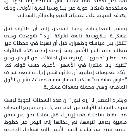
نمط أكثر تعقيدا في عمليات نقل الأسلحة إلى الحوثيين،
مستخدمة شبكات جوية عبر بيلاروسيا للمرة الأولى، وذلك
بهدف التمويه على عمليات التتبع واعتراض الشحنات.
وتشير المعلومات، وفقا للمصدر، إلى أن طائرات نقل
عسكرية بيلاروسية تابعة لشركة “رادا” شوهدت وهي
تتنقل بين مينسك وطهران، قبل أن تهبط في محطات غير
معلنة على البحر الأحمر. وقد رُصدت إحدى هذه الطائرات
في مطار “مصوع” الإريتري قبل اختفائها من الرادار، وهو
تكتيك بات متكررا في الأشهر الأخيرة، حسب قوله. كما
تؤكد معلومات إضافية أن طائرة شحن إيرانية تابعة لشركة
“فارس قشقاي” سلكت المسار نفسه في 27 تشرين الأول
الماضي، وهي محملة بمعدات عسكرية.
وبشرح المصدر لـ “إرم نيوز” أن هذه الشحنات الجوية ليست
سوى المرحلة الأولى من العملية، إذ يجري تفريغ المعدات
في نقاط ساحلية في إريتريا، قبل نقلها بحرا عبر سفن
صغيرة يصعب تتبعها، ثم إدخالها إلى اليمن عبر خطوط
بحرية تمتد من جنوب البحر الأحمر إلى سواحل الحديدة