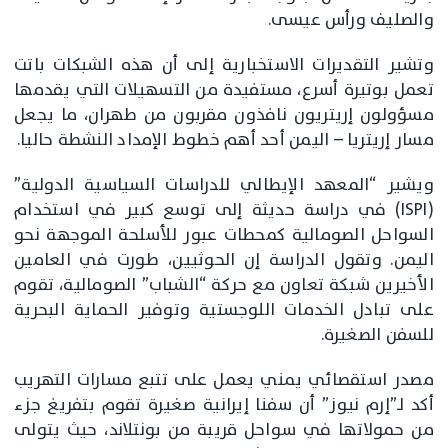
والصليف ورأس عيسى.
وتشير التقديرات الاستخبارية إلى أن هذه الشبكات باتت
تعمل بوتيرة أسرع، مستفيدة من التسهيلات التي يقدمها
مسؤولون إريتريون نافذون مقربون من طهران، ما يجعل
مسار إريتريا – اليمن أحد أهم خطوط الإمداد النشطة حاليا.
ويشير “المعهد الإيطالي للدراسات السياسية الدولية”
(ISPI) في دراسة حديثة إلى توسع كبير في استخدام
السواحل الصومالية كمحطات عبور للأسلحة الموجهة نحو
اليمن. وتقول الدراسة إن الحوثيين، طورت في العامين
الأخيرين شبكة تعاون مع حركة “الشباب” الصومالية، تقوم
على تبادل الخدمات اللوجستية وتوفير الحماية البحرية
للسفن الصغيرة.
مصدر استقصائي يمني يعمل على تتبع مسارات التهريب
أكد لـ”إرم نيوز” أن سفنا إيرانية صغيرة تقوم بتفريغ جزء
من حمولاتها في سواحل قريبة من بونتلاند، حيث يتولى