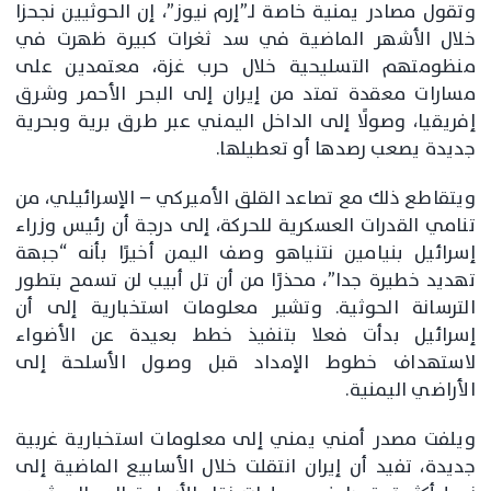
وتقول مصادر يمنية خاصة لـ”إرم نيوز”، إن الحوثيين نجحزا
خلال الأشهر الماضية في سد ثغرات كبيرة ظهرت في
منظومتهم التسليحية خلال حرب غزة، معتمدين على
مسارات معقدة تمتد من إيران إلى البحر الأحمر وشرق
إفريقيا، وصولًا إلى الداخل اليمني عبر طرق برية وبحرية
جديدة يصعب رصدها أو تعطيلها.
ويتقاطع ذلك مع تصاعد القلق الأميركي – الإسرائيلي، من
تنامي القدرات العسكرية للحركة، إلى درجة أن رئيس وزراء
إسرائيل بنيامين نتنياهو وصف اليمن أخيرًا بأنه “جبهة
تهديد خطيرة جدا”، محذرًا من أن تل أبيب لن تسمح بتطور
الترسانة الحوثية. وتشير معلومات استخبارية إلى أن
إسرائيل بدأت فعلا بتنفيذ خطط بعيدة عن الأضواء
لاستهداف خطوط الإمداد قبل وصول الأسلحة إلى
الأراضي اليمنية.
ويلفت مصدر أمني يمني إلى معلومات استخبارية غربية
جديدة، تفيد أن إيران انتقلت خلال الأسابيع الماضية إلى