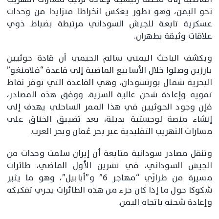
نحو اليمن، وهو تطور يعكس انخراطا متزايدا من وحدات
عسكرية تابعة للجيش السوداني مرتبطة بضباط ذوي
علاقات وثيقة بطهران.
ويكشف الباحث اليمني سالم الحيمي أن قادة حوثيين
بارزين وصلوا خلال الأسابيع الماضية إلى قاعدة “فلامنغو”
البحرية شمال بورتسودان، وهي القاعدة التي توفر نقاط
تمويه وإعادة شحن عالية السرية. ووفق هذه المصادر،
فإن وجود الحوثيين في هذا الممر الساحلي يهدف إلى
إنشاء منصة لوجستية بديلة، بعد تضييق الخناق على
مسارات التهريب التقليدية عبر بحر عُمان وبحر العرب.
وتنقل مصادر سودانية متابعة أن إيران سلمت وحدات من
الجيش السوداني، في تشرين الأول الماضي، طائرات
مسيرة من طرازَي “مهاجر 6” و”أبابيل”، وهو ما يثير
شكوكا حول ما إذا كان جزء من هذه الطائرات يجري تفكيكه
وإعادة شحنه باتجاه اليمن.