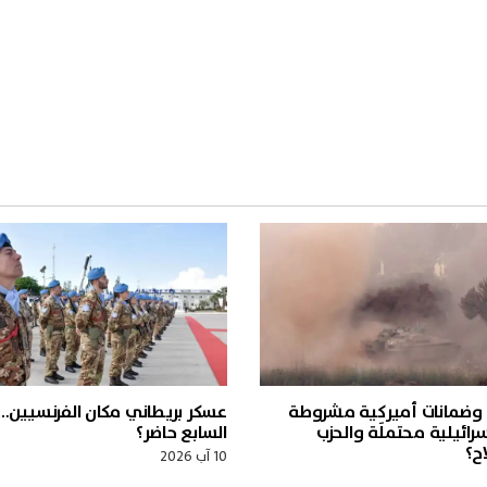
ح وضمانات أميركية مشروطة
عسكر بريطاني مكان الفرنسيين…
رائيلية محتملَة والحزب
السابع حاضر؟
ح؟
10 آب 2026