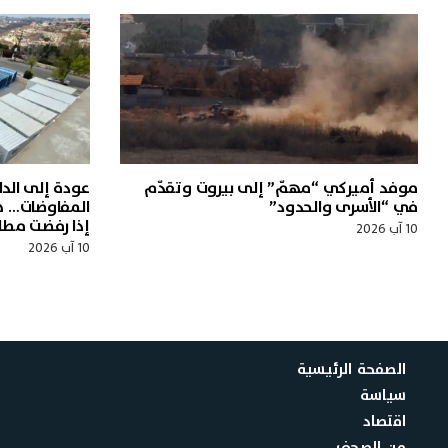
موفد أميركي “مهمّ” إلى بيروت وتقدّم
عودة إلى الدا
في “الأسرى والحدود”
المفاوضات… هل
إذا رفضت مطال
10 آب 2026
10 آب 2026
الصفحة الرئيسية
سياسة
اقتصاد
من الصحف