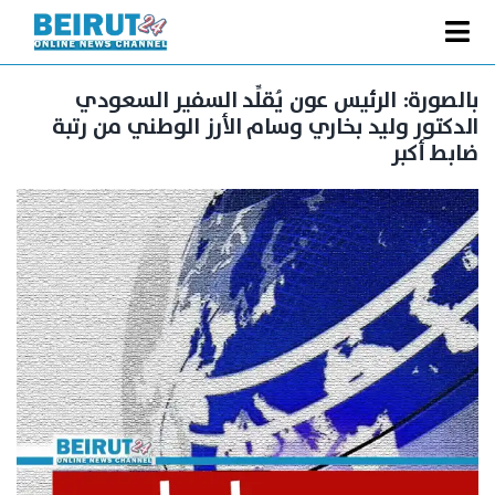
Ski
t
Toggle
conten
الصفحة الرئيسية
Navigation
بالصورة: الرئيس عون يُقلِّد السفير السعودي
الدكتور وليد بخاري وسام الأرز الوطني من رتبة
سياسة
ضابط أكبر
اقتصاد
فنّ
رياضة
متفرقات
Podcast
من نحن
البحث
عن: