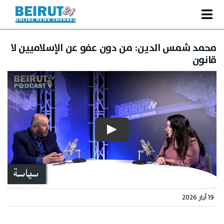
Ski
t
Toggle
conten
الصفحة الرئيسية
Navigation
محمد شمس الدين: من دون عفو عن الإسلاميين لا
قانون
سياسة
اقتصاد
فنّ
رياضة
متفرقات
Podcast
من نحن
19 أيار 2026
البحث
عن: