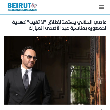
Ski
t
Toggle
conten
الصفحة الرئيسية
Navigation
عاصي الحلاني يستعدّ لإطلاق “لا تغيب” كهدية
لجمهوره بمناسبة عيد الأضحى المبارك
سياسة
اقتصاد
فنّ
رياضة
متفرقات
Podcast
من نحن
البحث
عن: