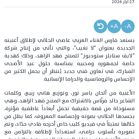
27 أيار 2026
A+
A-
يستعد فارس الغناء العربي عاصي الحلاني لإطلاق أغنيته
الجديدة بعنوان “لا تغيب”، والتي تأتي من إنتاج شركة
“لايف ستايلز ستوديوز” للمنتج فهد الزاهد، وذلك كهدية
خاصة لجمهوره ومحبيه بمناسبة حلول عيد الأضحى
المبارك، في تعاون فني جديد يُنتظر أن يحمل الكثير من
الإحساس والرومانسية والدراما الإنسانية.
الأغنية من ألحان ياسر نور، وتوزبع هاني ربيع، وكلمات
الشاعر خالد فرنّاس بالاشتراك مع المنتج فهد الزاهد، وهي
مستوحاة من قصة حقيقية تحمل أبعاداً عاطفية مؤثرة،
يجسدها الحلاني بصوته وإحساسه المعروف، كما يطل من
خلالها تمثيلاً في فيديو كليب خاص أخرجه فادي حدّاد، وتم
تصويره بأسلوب درامي، استعداداً لإطلاقه بالتزامن مع