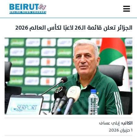
Ski
t
Toggle
conten
الصفحة الرئيسية
Navigation
الجزائر تعلن قائمة الـ26 لاعبًا لكأس العالم 2026
سياسة
اقتصاد
فنّ
رياضة
متفرقات
Podcast
من نحن
الكاتب:
إيلي عساف
البحث
عن:
1 حزيران 2026