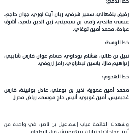
خط الدفاع:
رفيق بلغهالي، سمير شرقي، ريان آيت نوري، جوان حاجم،
عيسى ماندي، رامي بن سبعيني، زين الدين بلعيد، أشرف
عبادة، محمد أمين توغاي.
خط الوسط:
نبيل بن طالب، هشام بوداوي، حسام عوار، فارس شايبي،
إبراهيم مازا، ياسين تيطراوي، رامز زروقي.
خط الهجوم:
محمد أمين عمورة، نذير بن بوعلي، عادل بولبينة، فارس
غجيميس، أمين غويري، أنيس حاج موسى، رياض محرز.
وشهدت القائمة غياب إسماعيل بن ناصر، في واحدة من
أبرز مفاجآت اختيارات بيتكوفيتش قبل البطولة.