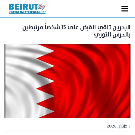
Ski
t
Toggle
conten
الصفحة الرئيسية
Navigation
البحرين تلقي القبض على ١٥ شخصاً مرتبطين
بالحرس الثوري
سياسة
اقتصاد
فنّ
رياضة
متفرقات
Podcast
من نحن
البحث
3 حزيران 2026
عن: